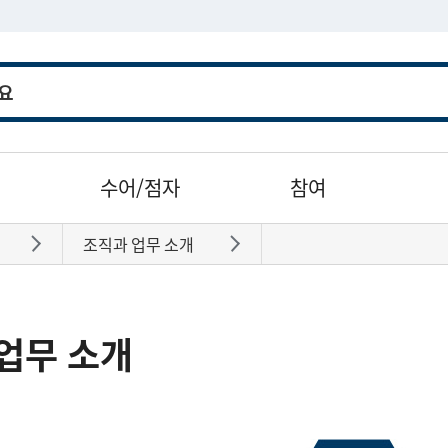
수어/점자
참여
조직과 업무 소개
바로가기
바로가기
업무 소개