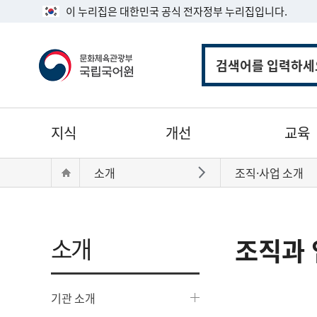
이 누리집은 대한민국 공식 전자정부 누리집입니다.
통
합
검
색
주
지식
개선
교육
메
뉴
현
Home
소개
조직·사업 소개
바로가기
재
위
치:
소개
조직과 
기관 소개