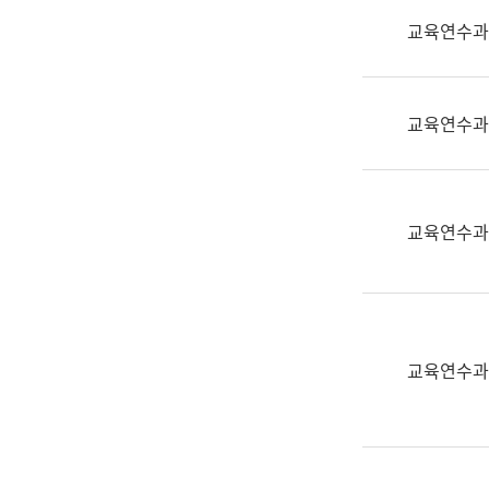
실
교육연수과
어
문
연
구
교육연수과
과
어
문
연
교육연수과
구
과
(사
전
팀)
교육연수과
언
어
정
보
과