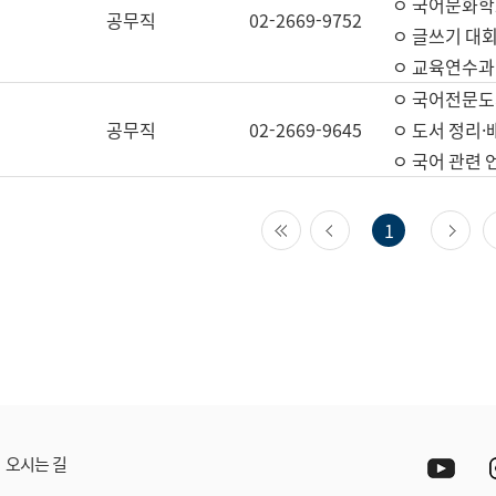
ㅇ 국어문화학
공무직
02-2669-9752
ㅇ 글쓰기 대회
ㅇ 교육연수과
ㅇ 국어전문도
공무직
02-2669-9645
ㅇ 도서 정리·
ㅇ 국어 관련
첫 페이지
이전 페이지
다
1
Yout
오시는 길