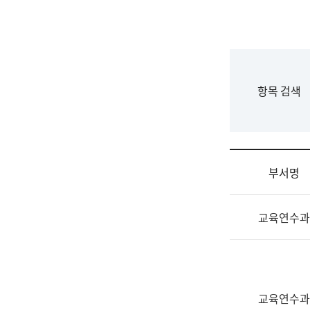
국
립
국
어
원
F
항목 검색
조
o
직
r
도
m
국
어
부서명
원
원
조
장
교육연수과
직
기
및
획
업
연
무
수
소
부
교육연수과
개
기