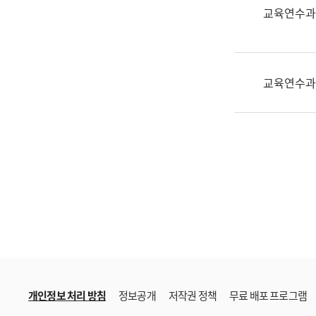
한
교육연수과
국
어
진
흥
교육연수과
과
수
어
점
자
진
흥
과
개인정보 처리 방침
정보공개
저작권 정책
무료 배포 프로그램