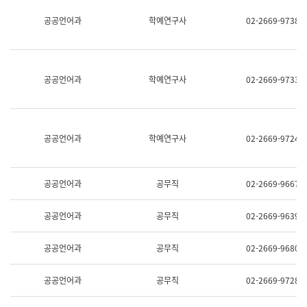
명,
교
공공언어과
학예연구사
02-2669-9738
직
육
위/
연
직
수
급,
과
전
어
공공언어과
학예연구사
02-2669-9733
화,
문
담
연
당
구
업
실
무)
어
공공언어과
학예연구사
02-2669-9724
문
연
구
과
공공언어과
공무직
02-2669-9667
어
문
연
공공언어과
공무직
02-2669-9639
구
과
(사
공공언어과
공무직
02-2669-9680
전
팀)
언
공공언어과
공무직
02-2669-9728
어
정