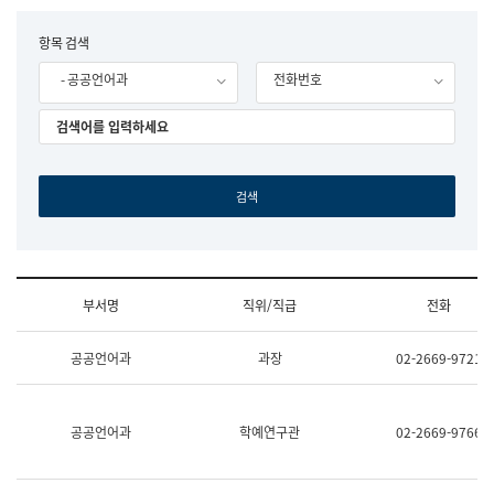
립
국
F
항목 검색
어
o
원
- 공공언어과
전화번호
r
조
m
직
도
국
어
원
원
장
기
획
연
수
부서명
직위/직급
전화
부
기
조
획
공공언어과
과장
02-2669-9721
직
운
및
영
업
과
무
공
공공언어과
학예연구관
02-2669-9766
소
공
개
언
(부
어
서
과