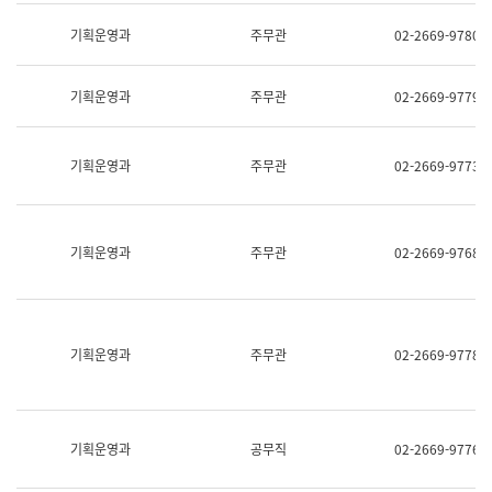
명,
교
직
기획운영과
주무관
02-2669-9780
육
위/
연
직
수
급,
과
기획운영과
주무관
02-2669-9779
전
어
화,
문
담
연
당
기획운영과
주무관
02-2669-9773
구
업
실
무)
어
문
연
기획운영과
주무관
02-2669-9768
구
과
어
문
연
구
기획운영과
주무관
02-2669-9778
과
(사
전
팀)
언
기획운영과
공무직
02-2669-9776
어
정