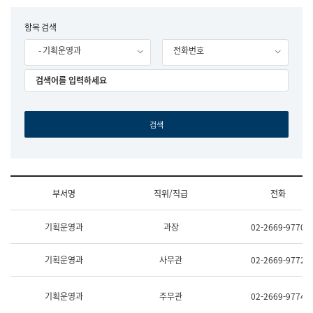
립
국
F
항목 검색
어
o
원
- 기획운영과
전화번호
r
조
m
직
도
국
어
원
원
장
기
획
연
수
부서명
직위/직급
전화
부
기
조
획
기획운영과
과장
02-2669-9770
직
운
및
영
업
과
기획운영과
사무관
02-2669-9772
무
공
소
공
개
언
기획운영과
주무관
02-2669-9774
(부
어
서
과