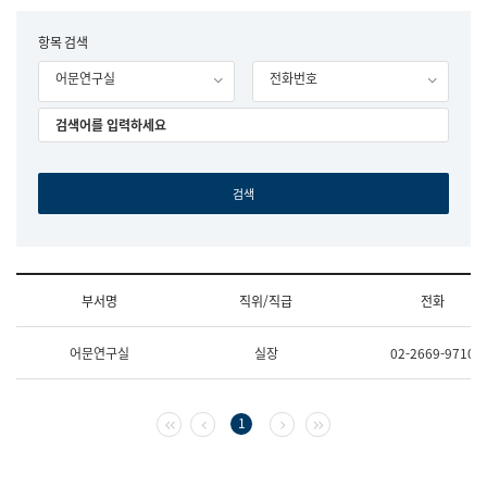
립
국
F
항목 검색
어
o
원
어문연구실
전화번호
r
조
m
직
도
국
어
원
원
장
기
획
연
수
부서명
직위/직급
전화
부
기
조
획
어문연구실
실장
02-2669-9710
직
운
및
영
업
과
무
공
첫 페이지
이전 페이지
다음 페이지
마지막 페이지
1
소
공
개
언
(부
어
서
과