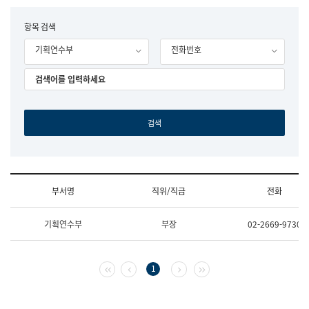
립
국
F
항목 검색
어
o
원
기획연수부
전화번호
r
조
m
직
도
국
어
원
원
장
기
획
연
수
부서명
직위/직급
전화
부
기
조
획
기획연수부
부장
02-2669-9730
직
운
및
영
업
과
무
공
첫 페이지
이전 페이지
다음 페이지
마지막 페이지
1
소
공
개
언
(부
어
서
과