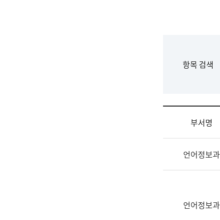
국
립
국
어
원
F
항목 검색
조
o
직
r
도
m
국
어
부서명
원
원
조
장
언어정보과
직
기
및
획
업
연
무
수
소
언어정보과
부
개
기