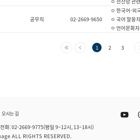
ㅇ 전산망 관련
ㅇ 한국어-외
공무직
02-2669-9650
ㅇ 국어 말뭉치
ㅇ 언어문화자원
첫 페이지
이전 페이지
1
2
3
Yout
오시는 길
전화: 02-2669-9775(평일 9~12시, 13~18시)
guage ALL RIGHTS RESERVED.