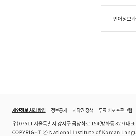
한
국
어
언어정보과
진
흥
과
수
어
점
자
진
흥
과
개인정보 처리 방침
정보공개
저작권 정책
무료 배포 프로그램
우) 07511 서울특별시 강서구 금낭화로 154(방화동 827)
대표 
COPYRIGHT ⓒ National Institute of Korean Lan