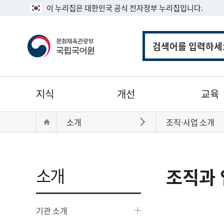
이 누리집은 대한민국 공식 전자정부 누리집입니다.
통
합
검
색
주
지식
개선
교육
메
뉴
현
Home
소개
조직·사업 소개
바로가기
재
위
치:
소개
조직과 
기관 소개