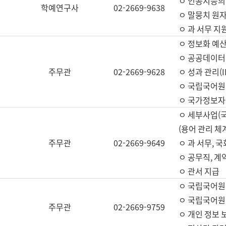
ㅇ 인공지능의
학예연구사
02-2669-9638
ㅇ 말뭉치 원자
ㅇ 과 서무 지
ㅇ 정보화 예산
ㅇ 공공데이터 
주무관
02-2669-9628
ㅇ 성과 관리(
ㅇ 국립국어원
ㅇ 국가정보자
ㅇ 세부사업(
(용어 관리 체
주무관
02-2669-9649
ㅇ 과 서무, 
ㅇ 공무직, 계
ㅇ 관서 지급
ㅇ 국립국어원
ㅇ 국립국어원
주무관
02-2669-9759
ㅇ 개인 정보 