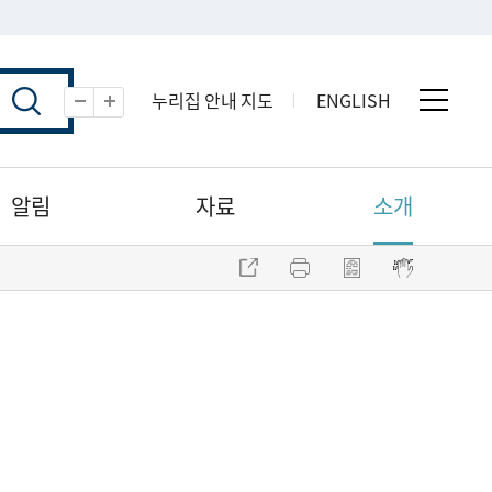
누리집 안내 지도
ENGLISH
전체 
축소
확대
알림
자료
소개
주소 복사
프린트
점자파일 내려받기
점자뷰어 보