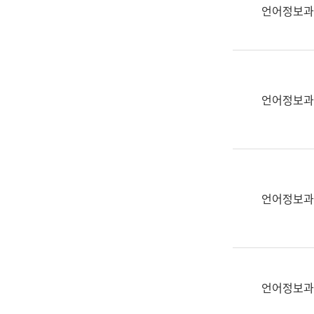
실
언어정보과
어
문
연
구
과
언어정보과
어
문
연
구
과
(사
언어정보과
전
팀)
언
어
정
언어정보과
보
과