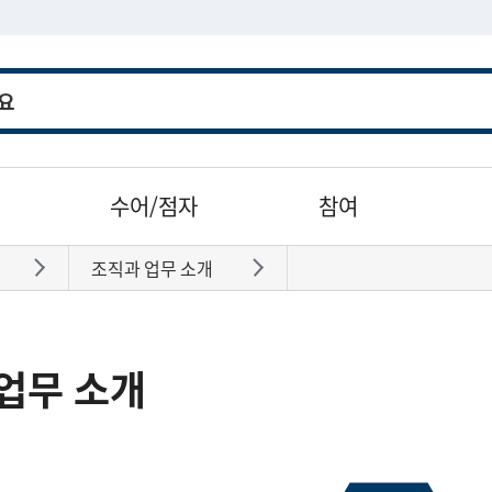
수어/점자
참여
조직과 업무 소개
바로가기
바로가기
업무 소개