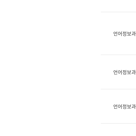
(부
획
서
운
명,
영
직
과
위/
언어정보과
공
직
공
급,
언
전
어
화,
과
담
교
언어정보과
당
육
업
연
무)
수
과
언어정보과
어
문
연
구