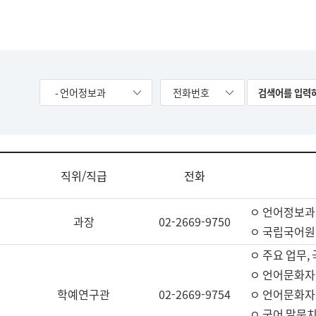
- 언어정보과
전화번호
직위/직급
전화
ㅇ 언어정보과
과장
02-2669-9750
ㅇ 국립국어원
ㅇ 주요 업무,
ㅇ 언어문화자
학예연구관
02-2669-9754
ㅇ 언어문화자
ㅇ 국어 말뭉치