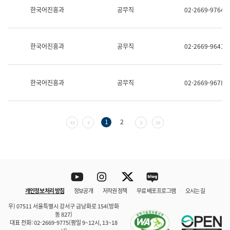
보
한국어진흥과
공무직
02-2669-9764
과
한
국
어
한국어진흥과
공무직
02-2669-9641
진
흥
과
수
한국어진흥과
공무직
02-2669-9678
어
점
자
진
흥
첫 페이지
이전 페이지
다음 페이지
마지막 페이지
1
2
과
Youtube
Instagram
Twitter
blog
개인정보 처리 방침
정보공개
저작권 정책
무료 배포 프로그램
오시는 길
바로 가기
문체부와 소속기관
우) 07511 서울특별시 강서구 금낭화로 154(방화
동 827)
대표 전화: 02-2669-9775(평일 9~12시, 13~18