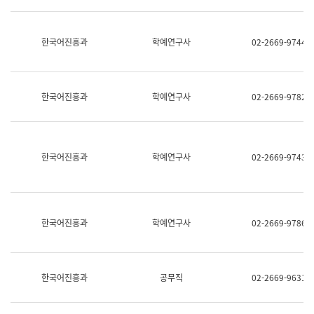
명,
교
직
육
위/
연
한국어진흥과
학예연구사
02-2669-9744
직
수
급,
과
전
어
화,
문
담
연
한국어진흥과
학예연구사
02-2669-9782
당
구
업
실
무)
어
문
연
한국어진흥과
학예연구사
02-2669-9743
구
과
어
문
연
한국어진흥과
학예연구사
02-2669-9786
구
과
(사
전
팀)
한국어진흥과
공무직
02-2669-9631
언
어
정