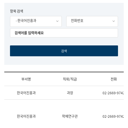
립
국
F
항목 검색
어
o
원
- 한국어진흥과
전화번호
r
조
m
직
도
국
어
원
원
장
기
획
연
수
부서명
직위/직급
전화
부
기
조
획
한국어진흥과
과장
02-2669-9742
직
운
및
영
업
과
무
공
소
공
한국어진흥과
학예연구관
02-2669-9742
개
언
(부
어
서
과