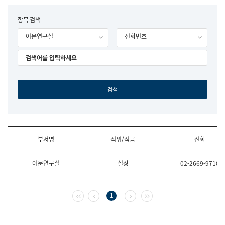
립
국
F
항목 검색
어
o
원
어문연구실
전화번호
r
조
m
직
도
국
어
원
원
장
기
획
연
수
부서명
직위/직급
전화
부
기
조
획
어문연구실
실장
02-2669-9710
직
운
및
영
업
과
무
공
첫 페이지
이전 페이지
다음 페이지
마지막 페이지
1
소
공
개
언
(부
어
서
과