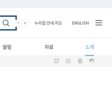
누리집 안내 지도
ENGLISH
전체 
축소
확대
알림
자료
소개
주소 복사
프린트
점자파일 내려받기
점자뷰어 보