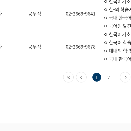
ㅇ 한국어기초
ㅇ 한-외 학습
과
공무직
02-2669-9641
ㅇ 국내 한국
ㅇ 국어원 발간
ㅇ 한국어기초
ㅇ 한국어 학
과
공무직
02-2669-9678
ㅇ 대내외 협력
ㅇ 국내 한국
첫 페이지
이전 페이지
1
2