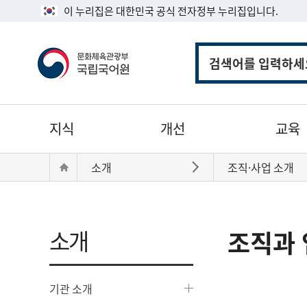
이 누리집은 대한민국 공식 전자정부 누리집입니다.
통
합
검
색
주
지식
개선
교육
메
뉴
현
Home
소개
조직·사업 소개
바로가기
재
위
치:
소개
조직과 
기관 소개