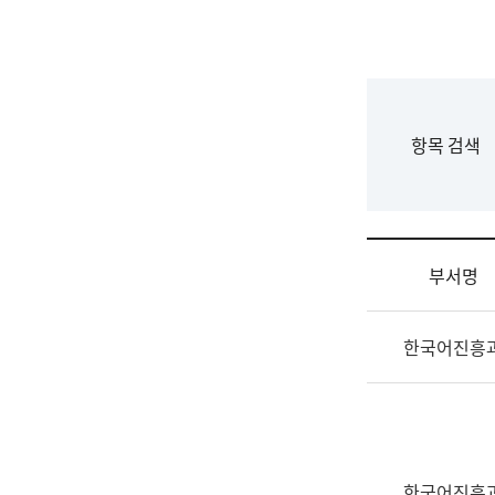
국
립
국
어
원
F
항목 검색
조
o
직
r
도
m
국
어
부서명
원
원
조
장
한국어진흥
직
기
및
획
업
연
무
수
소
부
개
기
한국어진흥