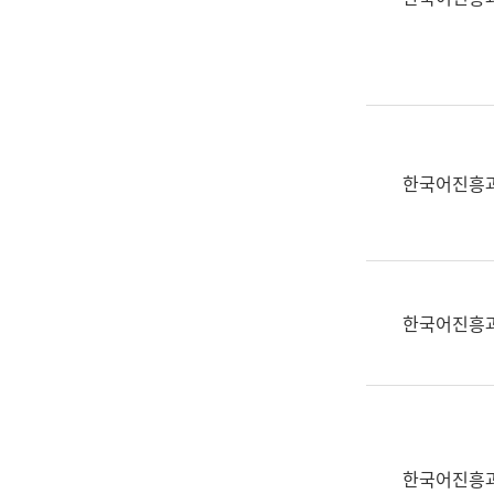
(부
획
서
운
명,
영
직
과
위/
공
직
공
급,
언
한국어진흥
전
어
화,
과
담
교
당
육
업
연
한국어진흥
무)
수
과
어
문
연
구
한국어진흥