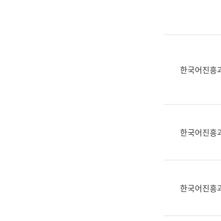
실
어
문
연
구
과
한국어진흥
어
문
연
구
과
한국어진흥
(사
전
팀)
언
어
한국어진흥
정
보
과