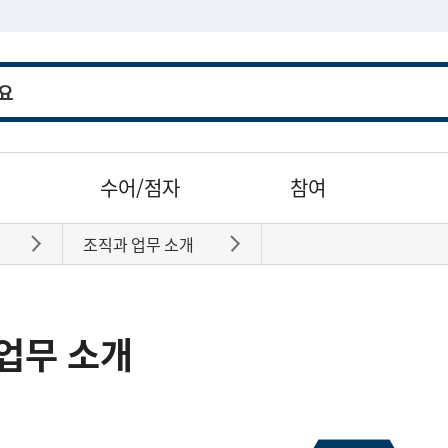
수어/점자
참여
조직과 업무 소개
바로가기
바로가기
업무 소개