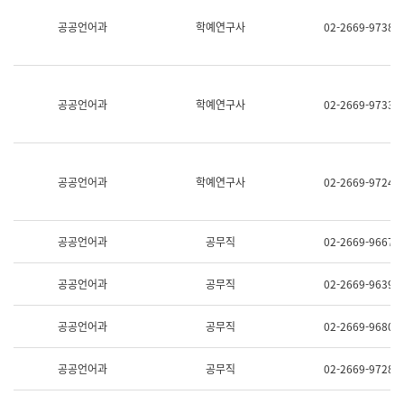
명,
교
공공언어과
학예연구사
02-2669-9738
직
육
위/
연
직
수
급,
과
전
어
공공언어과
학예연구사
02-2669-9733
화,
문
담
연
당
구
업
실
무)
어
공공언어과
학예연구사
02-2669-9724
문
연
구
과
공공언어과
공무직
02-2669-9667
어
문
연
공공언어과
공무직
02-2669-9639
구
과
(사
공공언어과
공무직
02-2669-9680
전
팀)
언
공공언어과
공무직
02-2669-9728
어
정