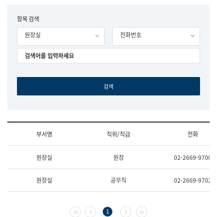
립
국
F
항목 검색
어
o
원
원장실
전화번호
r
조
m
직
도
국
어
원
원
장
기
획
연
수
부서명
직위/직급
전화
부
기
조
획
원장실
원장
02-2669-9700
직
운
및
영
업
과
원장실
공무직
02-2669-9702
무
공
소
공
개
언
(부
어
첫 페이지
이전 페이지
다음 페이지
마지막 페이지
1
서
과