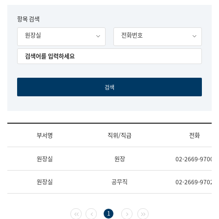
립
국
F
항목 검색
어
o
원
원장실
전화번호
r
조
m
직
도
국
어
원
원
장
기
획
연
수
부서명
직위/직급
전화
부
기
조
획
원장실
원장
02-2669-9700
직
운
및
영
업
과
원장실
공무직
02-2669-9702
무
공
소
공
개
언
(부
어
첫 페이지
이전 페이지
다음 페이지
마지막 페이지
1
서
과