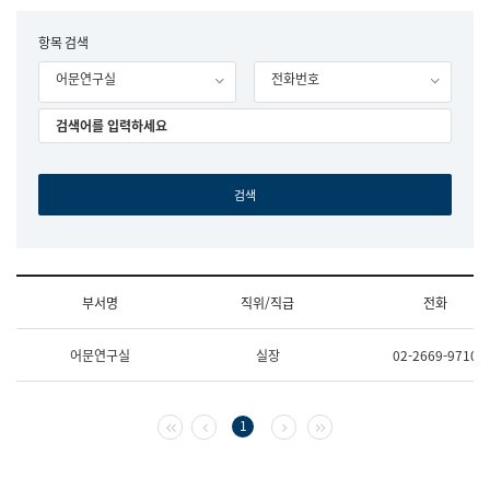
립
국
F
항목 검색
어
o
원
어문연구실
전화번호
r
조
m
직
도
국
어
원
원
장
기
획
연
수
부서명
직위/직급
전화
부
기
조
획
어문연구실
실장
02-2669-9710
직
운
및
영
업
과
무
공
첫 페이지
이전 페이지
다음 페이지
마지막 페이지
1
소
공
개
언
(부
어
서
과