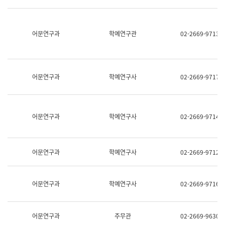
명,
교
직
육
위/
연
직
어문연구과
학예연구관
02-2669-9713
수
급,
과
전
어
화,
문
담
연
당
구
어문연구과
학예연구사
02-2669-9717
업
실
무)
어
문
연
어문연구과
학예연구사
02-2669-9714
구
과
어
문
어문연구과
학예연구사
02-2669-9712
연
구
과
(사
어문연구과
학예연구사
02-2669-9716
전
팀)
언
어
어문연구과
주무관
02-2669-9630
정