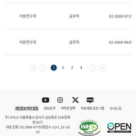
보
과
한
어문연구과
공무직
02-2669-9719
국
어
진
흥
과
어문연구과
공무직
02-2669-9635
수
어
점
자
진
첫 페이지
이전 페이지
다음 페이지
마지막 페이지
1
2
3
4
흥
과
Youtube
Instagram
Twitter
blog
개인정보 처리 방침
정보공개
저작권 정책
무료 배포 프로그램
오시는 길
바로 가기
문체부와 소속기관
우) 07511 서울특별시 강서구 금낭화로 154(방화
동 827)
대표 전화: 02-2669-9775(평일 9~12시, 13~18
시)