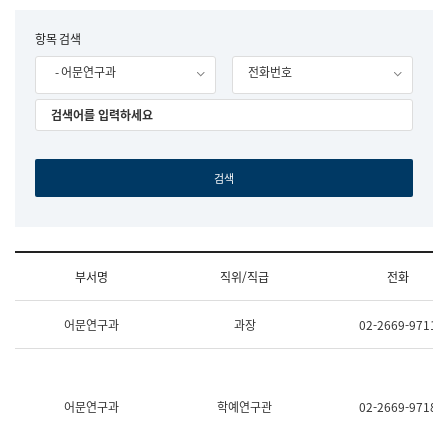
립
국
F
항목 검색
어
o
원
- 어문연구과
전화번호
r
조
m
직
도
국
어
원
원
장
기
획
연
수
부서명
직위/직급
전화
부
기
조
획
어문연구과
과장
02-2669-9711
직
운
및
영
업
과
무
공
소
공
어문연구과
학예연구관
02-2669-9718
개
언
(부
어
서
과