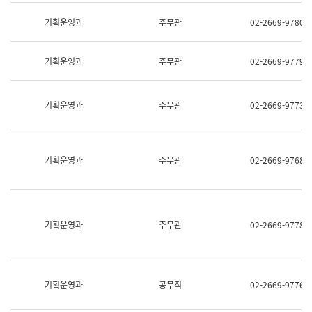
명,
교
직
기획운영과
주무관
02-2669-9780
육
위/
연
직
수
급,
과
기획운영과
주무관
02-2669-9779
전
어
화,
문
담
연
당
기획운영과
주무관
02-2669-9773
구
업
실
무)
어
문
연
기획운영과
주무관
02-2669-9768
구
과
어
문
연
구
기획운영과
주무관
02-2669-9778
과
(사
전
팀)
언
기획운영과
공무직
02-2669-9776
어
정