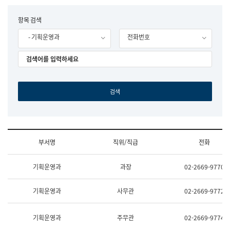
립
국
F
항목 검색
어
o
원
- 기획운영과
전화번호
r
조
m
직
도
국
어
원
원
장
기
획
연
수
부서명
직위/직급
전화
부
기
조
획
기획운영과
과장
02-2669-9770
직
운
및
영
업
과
기획운영과
사무관
02-2669-9772
무
공
소
공
개
언
기획운영과
주무관
02-2669-9774
(부
어
서
과