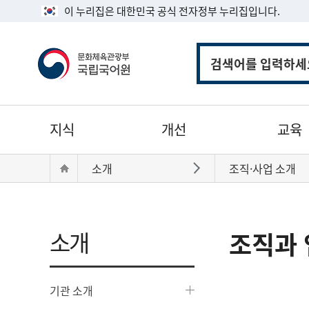
이 누리집은 대한민국 공식 전자정부 누리집입니다.
통
합
검
색
주
지식
개선
교육
메
뉴
현
Home
소개
조직·사업 소개
바로가기
재
위
치:
소개
조직과 
기관 소개