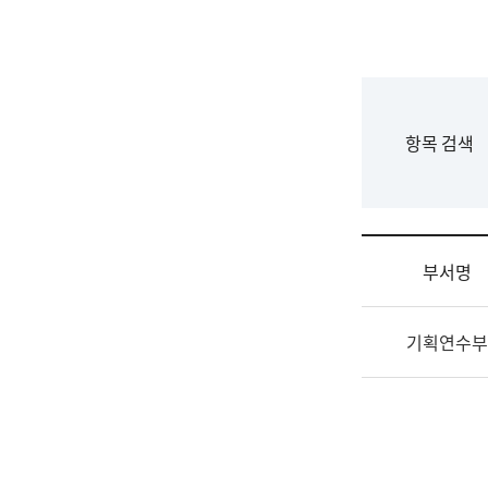
국
립
국
어
원
F
항목 검색
조
o
직
r
도
m
국
어
부서명
원
원
조
장
기획연수부
직
기
및
획
업
연
무
수
소
부
개
기