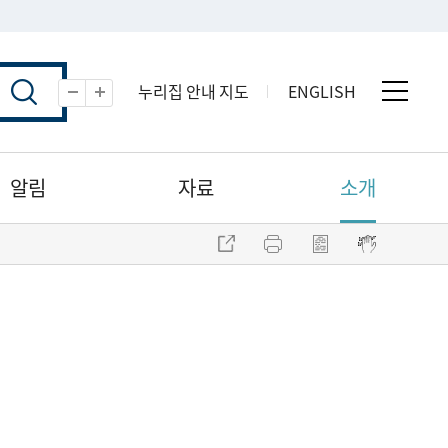
누리집 안내 지도
ENGLISH
전체 
축소
확대
알림
자료
소개
주소 복사
프린트
점자파일 내려받기
점자뷰어 보