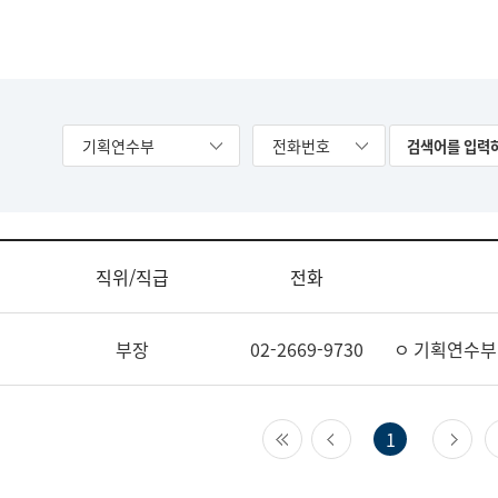
기획연수부
전화번호
직위/직급
전화
부장
02-2669-9730
ㅇ 기획연수부
첫 페이지
이전 페이지
다
1