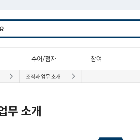
수어/점자
참여
조직과 업무 소개
바로가기
바로가기
업무 소개