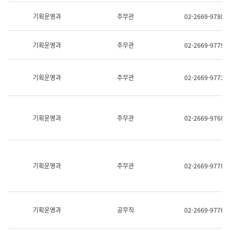
명,
교
직
기획운영과
주무관
02-2669-9780
육
위/
연
직
수
급,
과
기획운영과
주무관
02-2669-9779
전
어
화,
문
담
연
당
기획운영과
주무관
02-2669-9773
구
업
실
무)
어
문
연
기획운영과
주무관
02-2669-9768
구
과
어
문
연
구
기획운영과
주무관
02-2669-9778
과
(사
전
팀)
언
기획운영과
공무직
02-2669-9776
어
정