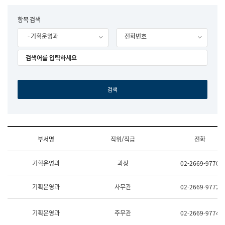
립
국
F
항목 검색
어
o
원
- 기획운영과
전화번호
r
조
m
직
도
국
어
원
원
장
기
획
연
수
부서명
직위/직급
전화
부
기
조
획
기획운영과
과장
02-2669-9770
직
운
및
영
업
과
기획운영과
사무관
02-2669-9772
무
공
소
공
개
언
기획운영과
주무관
02-2669-9774
(부
어
서
과