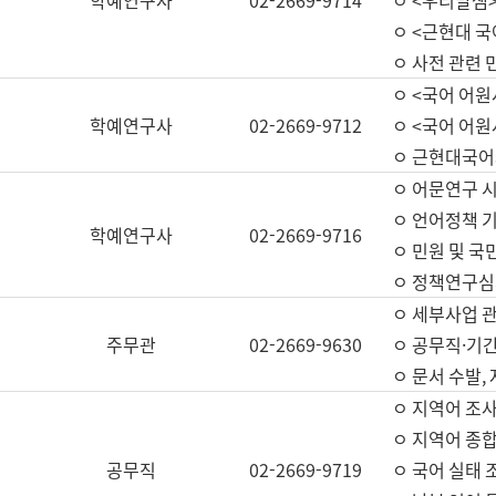
학예연구사
02-2669-9714
ㅇ <우리말샘>
ㅇ <근현대 
ㅇ 사전 관련 
ㅇ <국어 어원
학예연구사
02-2669-9712
ㅇ <국어 어원
ㅇ 근현대국어
ㅇ 어문연구 시
ㅇ 언어정책 기
학예연구사
02-2669-9716
ㅇ 민원 및 국
ㅇ 정책연구심
ㅇ 세부사업 관리
주무관
02-2669-9630
ㅇ 공무직·기간
ㅇ 문서 수발,
ㅇ 지역어 조사
ㅇ 지역어 종합
공무직
02-2669-9719
ㅇ 국어 실태 