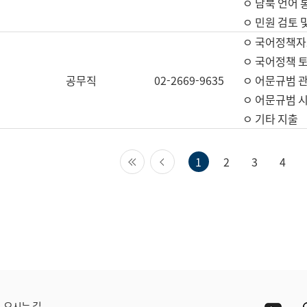
ㅇ 남북 언어 
ㅇ 민원 검토 
ㅇ 국어정책자
ㅇ 국어정책 
공무직
02-2669-9635
ㅇ 어문규범 
ㅇ 어문규범 
ㅇ 기타 지출
첫 페이지
이전 페이지
1
2
3
4
Yout
오시는 길