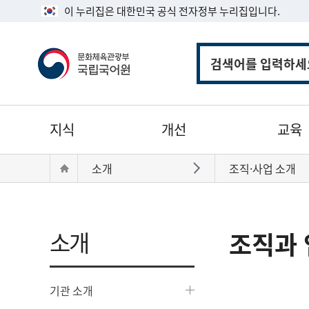
이 누리집은 대한민국 공식 전자정부 누리집입니다.
통
합
검
색
주
지식
개선
교육
메
뉴
현
Home
소개
조직·사업 소개
바로가기
재
위
치:
소개
조직과 
기관 소개