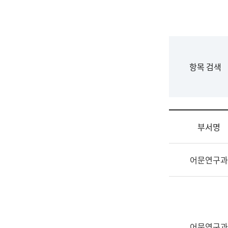
국
립
국
어
원
F
항목 검색
조
o
직
r
도
m
국
어
부서명
원
원
조
장
어문연구과
직
기
및
획
업
연
무
수
소
부
개
기
어문연구과