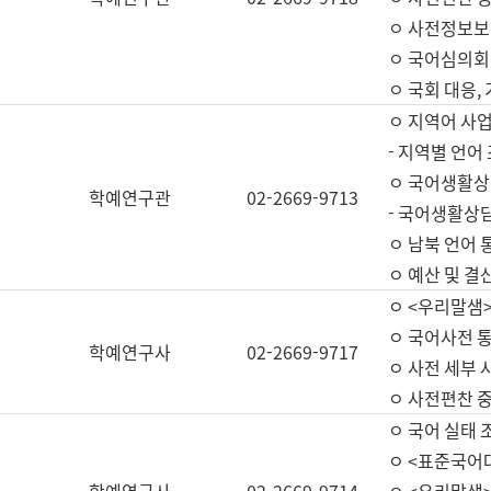
ㅇ 사전정보보
ㅇ 국어심의회
ㅇ 국회 대응,
ㅇ 지역어 사
- 지역별 언어
ㅇ 국어생활상
학예연구관
02-2669-9713
- 국어생활상담
ㅇ 남북 언어 
ㅇ 예산 및 결산(
ㅇ <우리말샘>
ㅇ 국어사전 통
학예연구사
02-2669-9717
ㅇ 사전 세부 사
ㅇ 사전편찬 
ㅇ 국어 실태 
ㅇ <표준국어