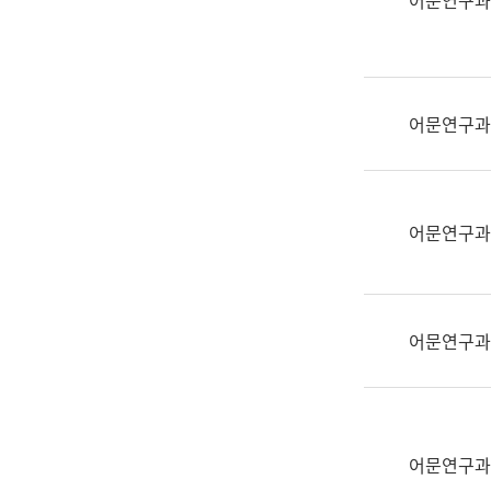
어문연구과
실
어
문
연
구
어문연구과
과
어
문
연
어문연구과
구
과
(사
전
어문연구과
팀)
언
어
정
보
어문연구과
과