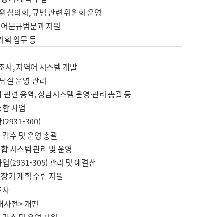
완심의회, 규범 관련 위원회 운영
 어문규범분과 지원
 기획 업무 등
업
 조사, 지역어 시스템 개발
담실 운영·관리
 관련 용역, 상담시스템 운영·관리 총괄 등
통합 사업
2931-300)
 감수 및 운영 총괄
합 시스템 관리 및 운영
업(2931-305) 관리 및 예결산
중장기 계획 수립 지원
조사
대사전> 개편