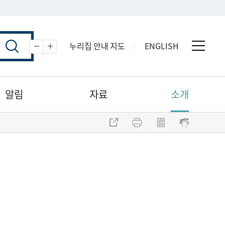
누리집 안내 지도
ENGLISH
전체 
축소
확대
알림
자료
소개
주소 복사
프린트
점자파일 내려받기
점자뷰어 보