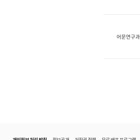
한
국
어
진
흥
어문연구과
과
수
어
점
자
진
흥
과
개인정보 처리 방침
정보공개
저작권 정책
무료 배포 프로그램