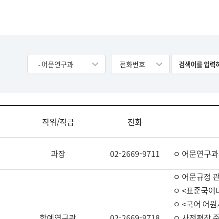
- 어문연구과
전화번호
직위/직급
전화
과장
02-2669-9711
ㅇ 어문연구과
ㅇ 어문규정 
ㅇ <표준국어
ㅇ <국어 어원
학예연구관
02-2669-9718
ㅇ 사전편찬 