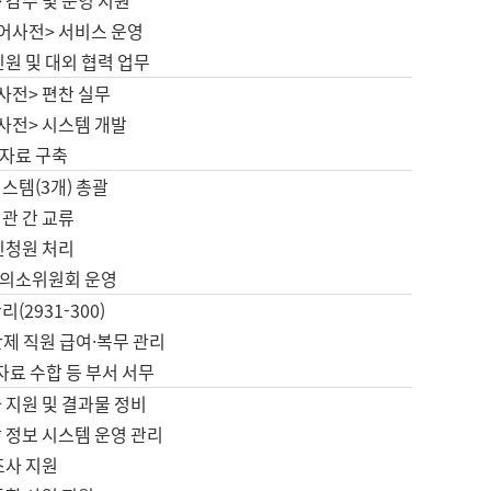
 감수 및 운영 지원
국어사전> 서비스 운영
민원 및 대외 협력 업무
사전> 편찬 실무
사전> 시스템 개발
자료 구축
스템(3개) 총괄
관 간 교류
민청원 처리
의소위원회 운영
(2931-300)
제 직원 급여·복무 관리
 자료 수합 등 부서 서무
 지원 및 결과물 정비
 정보 시스템 운영 관리
조사 지원