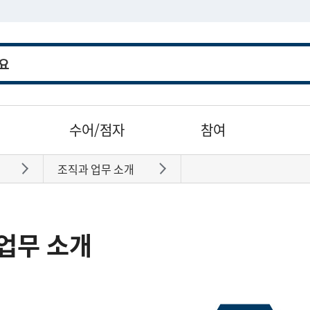
수어/점자
참여
조직과 업무 소개
바로가기
바로가기
업무 소개