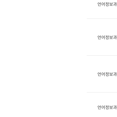
실
언어정보과
어
문
연
구
과
언어정보과
어
문
연
구
과
(사
언어정보과
전
팀)
언
어
정
언어정보과
보
과