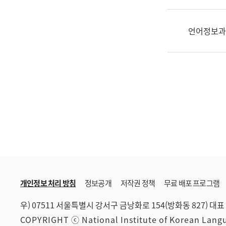
한
국
어
언어정보과
진
흥
과
수
어
점
자
진
흥
과
개인정보 처리 방침
정보공개
저작권 정책
무료 배포 프로그램
우) 07511 서울특별시 강서구 금낭화로 154(방화동 827)
대표 
COPYRIGHT ⓒ National Institute of Korean Lan