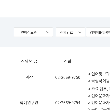
- 언어정보과
전화번호
직위/직급
전화
ㅇ 언어정보과
과장
02-2669-9750
ㅇ 국립국어원
ㅇ 주요 업무,
ㅇ 언어문화자
학예연구관
02-2669-9754
ㅇ 언어문화자
ㅇ 국어 말뭉치