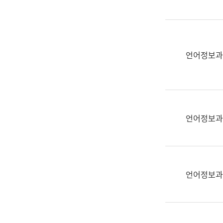
(부
획
서
운
명,
영
직
과
위/
언어정보과
공
직
공
급,
언
전
어
화,
과
담
교
언어정보과
당
육
업
연
무)
수
과
언어정보과
어
문
연
구