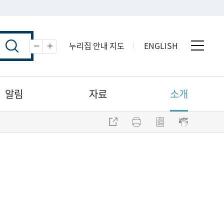
누리집 안내 지도
ENGLISH
전체 
축소
확대
알림
자료
소개
주소 복사
프린트
점자파일 내려받기
점자뷰어 보