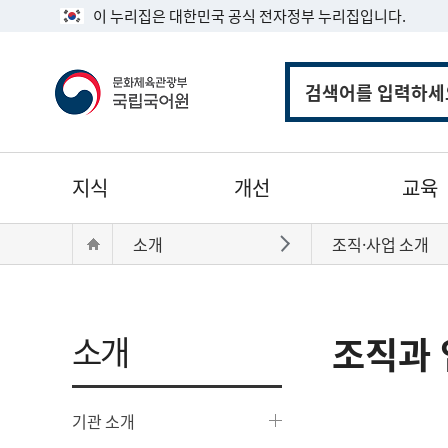
이 누리집은 대한민국 공식 전자정부 누리집입니다.
통
합
검
색
주
지식
개선
교육
메
뉴
현
Home
소개
조직·사업 소개
바로가기
재
위
치:
소개
조직과 
기관 소개