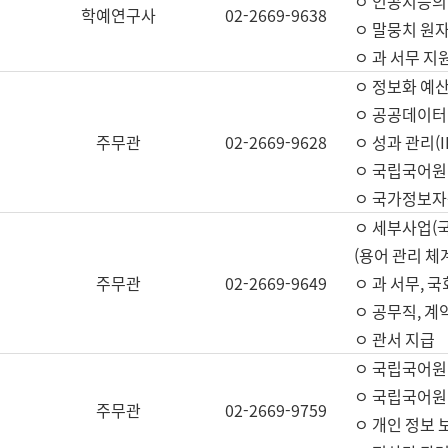
ㅇ 인공지능의
학예연구사
02-2669-9638
ㅇ 말뭉치 원자
ㅇ 과 서무 지
ㅇ 정보화 예산
ㅇ 공공데이터 
주무관
02-2669-9628
ㅇ 성과 관리(
ㅇ 국립국어원
ㅇ 국가정보자
ㅇ 세부사업(
(용어 관리 체
주무관
02-2669-9649
ㅇ 과 서무, 
ㅇ 공무직, 계
ㅇ 관서 지급
ㅇ 국립국어원
ㅇ 국립국어원
주무관
02-2669-9759
ㅇ 개인 정보 