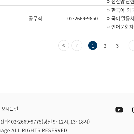
ㅇ 전산망 관련
ㅇ 한국어-외
공무직
02-2669-9650
ㅇ 국어 말뭉치
ㅇ 언어문화자원
첫 페이지
이전 페이지
1
2
3
Yout
오시는 길
전화: 02-2669-9775(평일 9~12시, 13~18시)
guage ALL RIGHTS RESERVED.