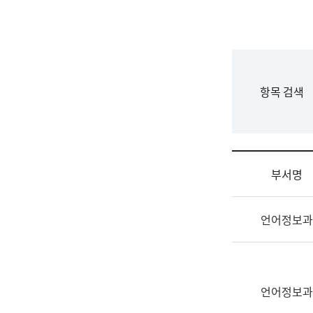
국
립
국
어
원
F
항목 검색
조
o
직
r
도
m
국
어
부서명
원
원
조
장
언어정보과
직
기
및
획
업
연
무
수
소
언어정보과
부
개
기