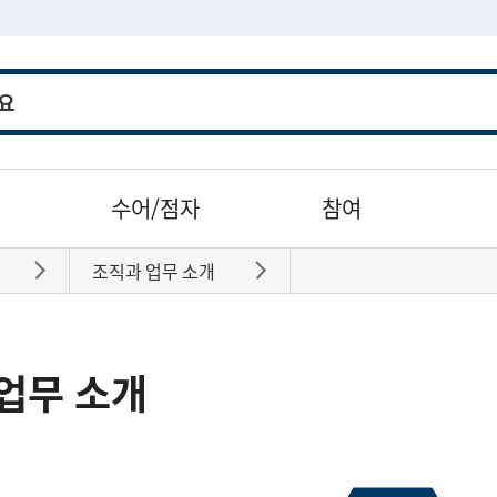
수어/점자
참여
조직과 업무 소개
바로가기
바로가기
업무 소개