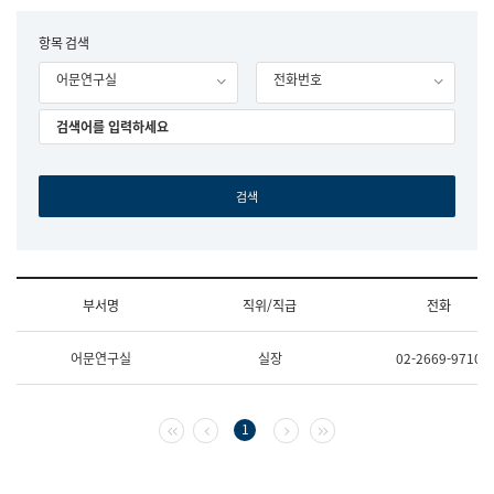
립
국
F
항목 검색
어
o
원
어문연구실
전화번호
r
조
m
직
도
국
어
원
원
장
기
획
연
수
부서명
직위/직급
전화
부
기
조
획
어문연구실
실장
02-2669-9710
직
운
및
영
업
과
무
공
첫 페이지
이전 페이지
다음 페이지
마지막 페이지
1
소
공
개
언
(부
어
서
과