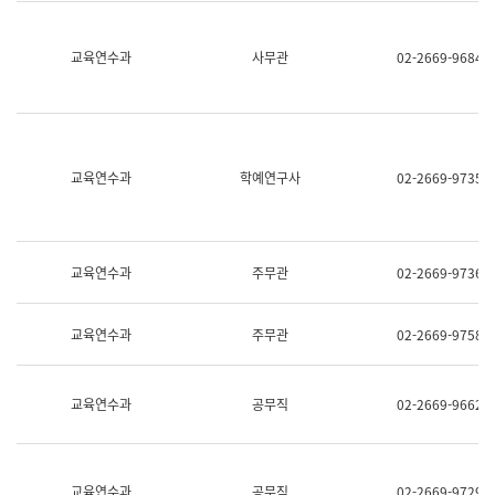
명,
교
직
육
위/
연
교육연수과
사무관
02-2669-9684
직
수
급,
과
전
어
화,
문
담
연
당
구
교육연수과
학예연구사
02-2669-9735
업
실
무)
어
문
연
구
교육연수과
주무관
02-2669-9736
과
어
문
교육연수과
주무관
02-2669-9758
연
구
과
(사
교육연수과
공무직
02-2669-9662
전
팀)
언
어
정
교육연수과
공무직
02-2669-9729