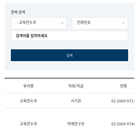
립
국
F
항목 검색
어
o
원
- 교육연수과
전화번호
r
조
m
직
도
국
어
원
원
장
기
획
연
수
부서명
직위/직급
전화
부
기
조
획
교육연수과
서기관
02-2669-9731
직
운
및
영
업
과
무
공
소
공
교육연수과
학예연구관
02-2669-9740
개
언
(부
어
서
과