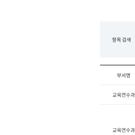
국
립
국
어
원
F
항목 검색
조
o
직
r
도
m
국
어
부서명
원
원
조
장
교육연수과
직
기
및
획
업
연
무
수
소
부
교육연수과
개
기