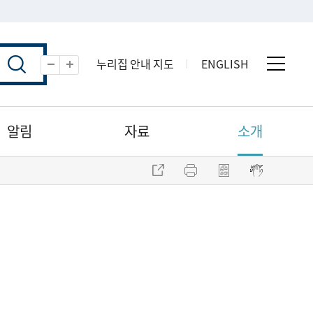
누리집 안내 지도
ENGLISH
전체 
축소
확대
알림
자료
소개
주소 복사
프린트
점자파일 내려받기
점자뷰어 보