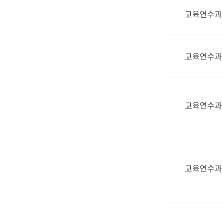
실
교육연수과
어
문
연
구
교육연수과
과
어
문
연
교육연수과
구
과
(사
전
팀)
교육연수과
언
어
정
보
과