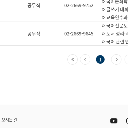
ㅇ 국어문화학
공무직
02-2669-9752
ㅇ 글쓰기 대회
ㅇ 교육연수과
ㅇ 국어전문도
공무직
02-2669-9645
ㅇ 도서 정리·
ㅇ 국어 관련
첫 페이지
이전 페이지
다
1
Yout
오시는 길