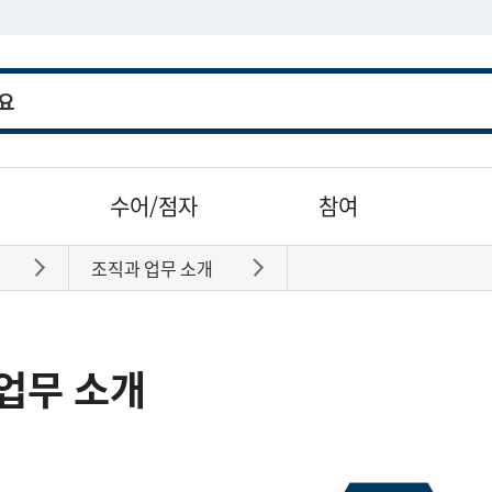
수어/점자
참여
조직과 업무 소개
바로가기
바로가기
업무 소개