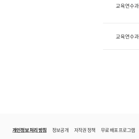
한
교육연수과
국
어
진
흥
교육연수과
과
수
어
점
자
진
흥
과
개인정보 처리 방침
정보공개
저작권 정책
무료 배포 프로그램