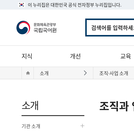
이 누리집은 대한민국 공식 전자정부 누리집입니다.
통
합
검
색
주
지식
개선
교육
메
뉴
현
Home
소개
조직·사업 소개
바로가기
재
위
치:
소개
조직과 
기관 소개