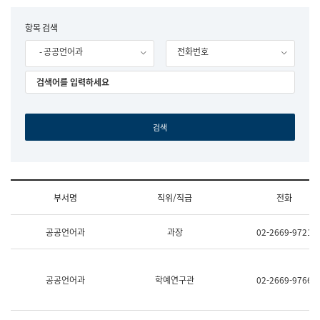
립
국
F
항목 검색
어
o
원
- 공공언어과
전화번호
r
조
m
직
도
국
어
원
원
장
기
획
연
수
부서명
직위/직급
전화
부
기
조
획
공공언어과
과장
02-2669-9721
직
운
및
영
업
과
무
공
공공언어과
학예연구관
02-2669-9766
소
공
개
언
(부
어
서
과