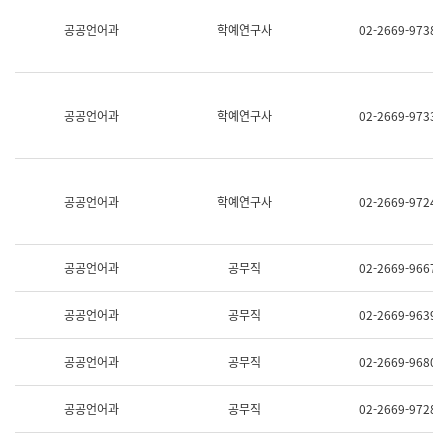
명,
교
공공언어과
학예연구사
02-2669-9738
직
육
위/
연
직
수
급,
과
전
어
공공언어과
학예연구사
02-2669-9733
화,
문
담
연
당
구
업
실
무)
어
공공언어과
학예연구사
02-2669-9724
문
연
구
과
공공언어과
공무직
02-2669-9667
어
문
연
공공언어과
공무직
02-2669-9639
구
과
(사
공공언어과
공무직
02-2669-9680
전
팀)
언
공공언어과
공무직
02-2669-9728
어
정