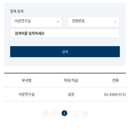
립
국
F
항목 검색
어
o
원
어문연구실
전화번호
r
조
m
직
도
국
어
원
원
장
기
획
연
수
부서명
직위/직급
전화
부
기
조
획
어문연구실
실장
02-2669-9710
직
운
및
영
업
과
무
공
첫 페이지
이전 페이지
다음 페이지
마지막 페이지
1
소
공
개
언
(부
어
서
과