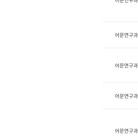
어문연구과
실
어
문
연
구
어문연구과
과
어
문
연
어문연구과
구
과
(사
전
어문연구과
팀)
언
어
정
보
어문연구과
과