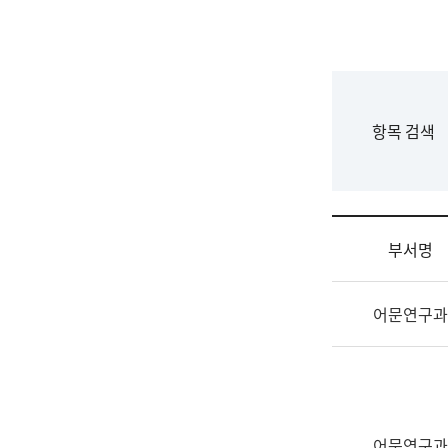
국
립
국
어
원
F
항목 검색
조
o
직
r
도
m
국
어
부서명
원
원
조
장
어문연구과
직
기
및
획
업
연
무
수
소
부
개
기
어문연구과