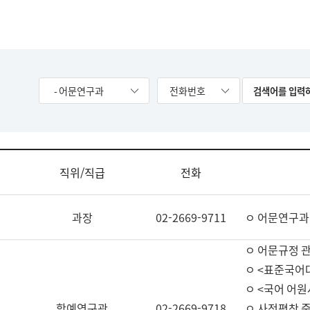
- 어문연구과
전화번호
직위/직급
전화
과장
02-2669-9711
ㅇ 어문연구과
ㅇ 어문규정 
ㅇ <표준국어
ㅇ <국어 어원
학예연구관
02-2669-9718
ㅇ 사전편찬 