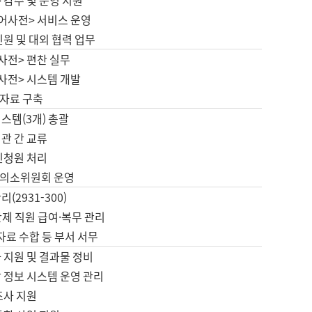
 감수 및 운영 지원
국어사전> 서비스 운영
민원 및 대외 협력 업무
사전> 편찬 실무
사전> 시스템 개발
자료 구축
스템(3개) 총괄
관 간 교류
민청원 처리
의소위원회 운영
(2931-300)
제 직원 급여·복무 관리
 자료 수합 등 부서 서무
 지원 및 결과물 정비
 정보 시스템 운영 관리
조사 지원