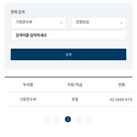
립
국
F
항목 검색
어
o
원
기획연수부
전화번호
r
조
m
직
도
국
어
원
원
장
기
획
연
수
부서명
직위/직급
전화
부
기
조
획
기획연수부
부장
02-2669-9730
직
운
및
영
업
과
무
공
첫 페이지
이전 페이지
다음 페이지
마지막 페이지
1
소
공
개
언
(부
어
서
과