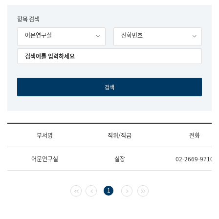
립
국
F
항목 검색
어
o
원
어문연구실
전화번호
r
조
m
직
도
국
어
원
원
장
기
획
연
수
부서명
직위/직급
전화
부
기
조
획
어문연구실
실장
02-2669-9710
직
운
및
영
업
과
무
공
첫 페이지
이전 페이지
다음 페이지
마지막 페이지
1
소
공
개
언
(부
어
서
과