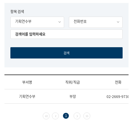
립
국
F
항목 검색
어
o
원
기획연수부
전화번호
r
조
m
직
도
국
어
원
원
장
기
획
연
수
부서명
직위/직급
전화
부
기
조
획
기획연수부
부장
02-2669-9730
직
운
및
영
업
과
무
공
첫 페이지
이전 페이지
다음 페이지
마지막 페이지
1
소
공
개
언
(부
어
서
과