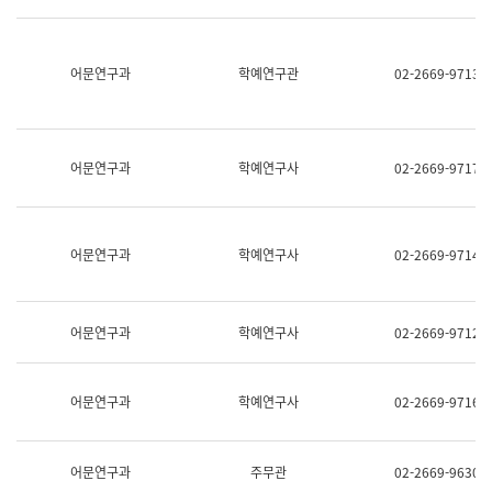
명,
교
직
육
위/
연
직
어문연구과
학예연구관
02-2669-9713
수
급,
과
전
어
화,
문
담
연
당
구
어문연구과
학예연구사
02-2669-9717
업
실
무)
어
문
연
어문연구과
학예연구사
02-2669-9714
구
과
어
문
어문연구과
학예연구사
02-2669-9712
연
구
과
(사
어문연구과
학예연구사
02-2669-9716
전
팀)
언
어
어문연구과
주무관
02-2669-9630
정