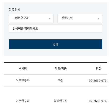
립
국
F
항목 검색
어
o
원
- 어문연구과
전화번호
r
조
m
직
도
국
어
원
원
장
기
획
연
수
부서명
직위/직급
전화
부
기
조
획
어문연구과
과장
02-2669-9711
직
운
및
영
업
과
무
공
소
공
어문연구과
학예연구관
02-2669-9718
개
언
(부
어
서
과