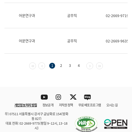
보
과
한
어문연구과
공무직
02-2669-9719
국
어
진
흥
과
어문연구과
공무직
02-2669-9635
수
어
점
자
진
첫 페이지
이전 페이지
다음 페이지
마지막 페이지
1
2
3
4
흥
과
Youtube
Instagram
Twitter
blog
개인정보 처리 방침
정보공개
저작권 정책
무료 배포 프로그램
오시는 길
바로 가기
문체부와 소속기관
우) 07511 서울특별시 강서구 금낭화로 154(방화
동 827)
대표 전화: 02-2669-9775(평일 9~12시, 13~18
시)