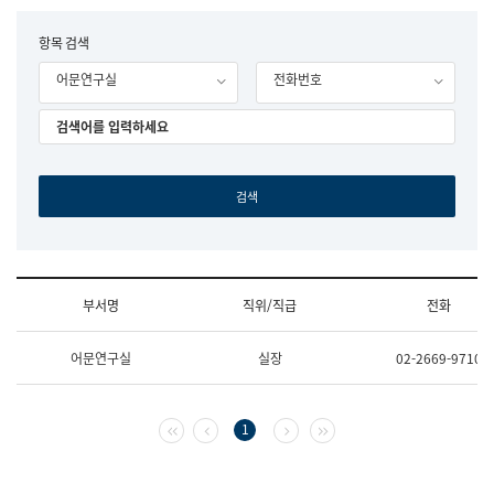
립
국
F
항목 검색
어
o
원
어문연구실
전화번호
r
조
m
직
도
국
어
원
원
장
기
획
연
수
부서명
직위/직급
전화
부
기
조
획
어문연구실
실장
02-2669-9710
직
운
및
영
업
과
무
공
첫 페이지
이전 페이지
다음 페이지
마지막 페이지
1
소
공
개
언
(부
어
서
과