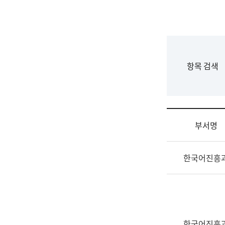
국
립
국
어
원
F
항목 검색
조
o
직
r
도
m
국
어
부서명
원
원
조
장
한국어진흥
직
기
및
획
업
연
무
수
소
부
개
기
한국어진흥