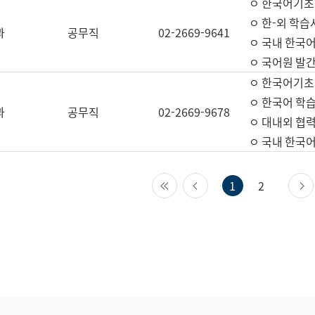
ㅇ 한국어기초
ㅇ 한-외 학습
과
공무직
02-2669-9641
ㅇ 국내 한국
ㅇ 국어원 발간
ㅇ 한국어기초
ㅇ 한국어 학
과
공무직
02-2669-9678
ㅇ 대내외 협력
ㅇ 국내 한국
첫 페이지
이전 페이지
1
2