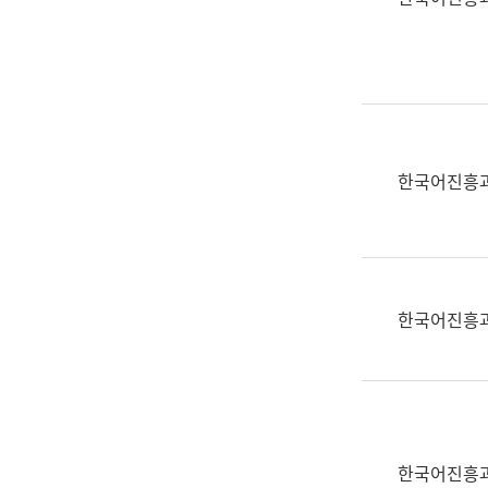
(부
획
서
운
명,
영
직
과
위/
공
직
공
급,
언
한국어진흥
전
어
화,
과
담
교
당
육
업
연
한국어진흥
무)
수
과
어
문
연
구
한국어진흥