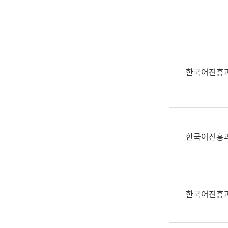
실
어
문
연
구
과
한국어진흥
어
문
연
구
과
한국어진흥
(사
전
팀)
언
어
한국어진흥
정
보
과