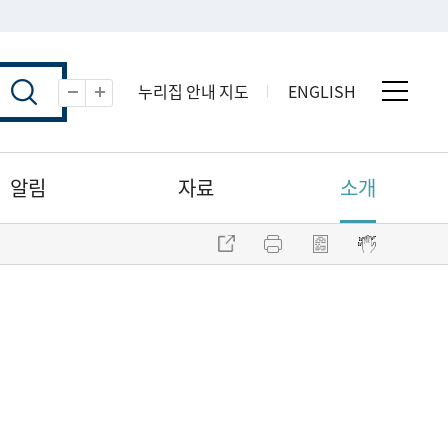
누리집 안내 지도
ENGLISH
전체 
축소
확대
알림
자료
소개
주소 복사
프린트
점자파일 내려받기
점자뷰어 보