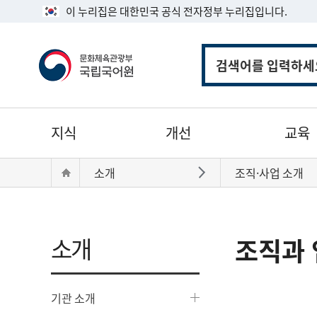
이 누리집은 대한민국 공식 전자정부 누리집입니다.
통
합
검
색
주
지식
개선
교육
메
뉴
현
Home
소개
조직·사업 소개
바로가기
재
위
치:
소개
조직과 
기관 소개