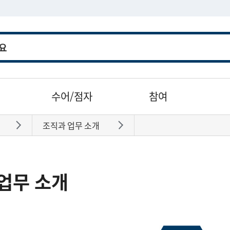
수어/점자
참여
조직과 업무 소개
바로가기
바로가기
업무 소개