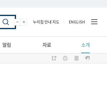
누리집 안내 지도
ENGLISH
전체 
축소
확대
알림
자료
소개
주소 복사
프린트
점자파일 내려받기
점자뷰어 보