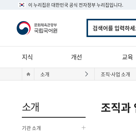
이 누리집은 대한민국 공식 전자정부 누리집입니다.
통
합
검
색
주
지식
개선
교육
메
뉴
현
Home
소개
조직·사업 소개
바로가기
재
위
치:
소개
조직과 
기관 소개