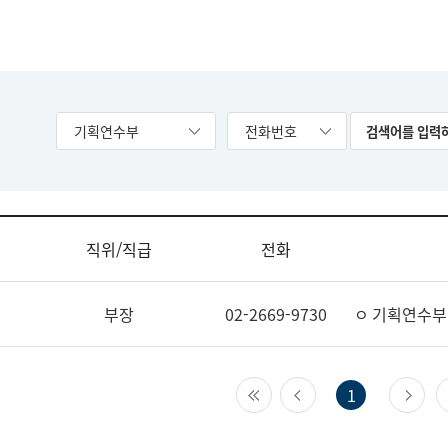
기획연수부
전화번호
직위/직급
전화
부장
02-2669-9730
ㅇ 기획연수부
첫 페이지
이전 페이지
다
1