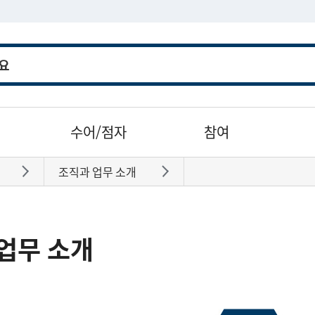
수어/점자
참여
조직과 업무 소개
바로가기
바로가기
업무 소개