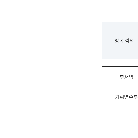
국
립
국
어
원
F
항목 검색
조
o
직
r
도
m
국
어
부서명
원
원
조
장
기획연수부
직
기
및
획
업
연
무
수
소
부
개
기