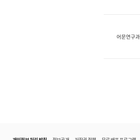
한
국
어
진
흥
어문연구과
과
수
어
점
자
진
흥
과
개인정보 처리 방침
정보공개
저작권 정책
무료 배포 프로그램