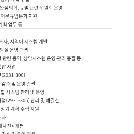
완심의회, 규범 관련 위원회 운영
 어문규범분과 지원
 기획 업무 등
업
 조사, 지역어 시스템 개발
담실 운영·관리
 관련 용역, 상담시스템 운영·관리 총괄 등
통합 사업
2931-300)
 감수 및 운영 총괄
합 시스템 관리 및 운영
업(2931-305) 관리 및 예결산
중장기 계획 수립 지원
조사
대사전> 개편