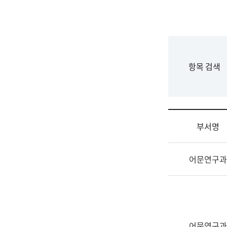
국
립
국
어
원
F
항목 검색
조
o
직
r
도
m
국
어
부서명
원
원
조
장
어문연구과
직
기
및
획
업
연
무
수
소
부
개
기
어문연구과