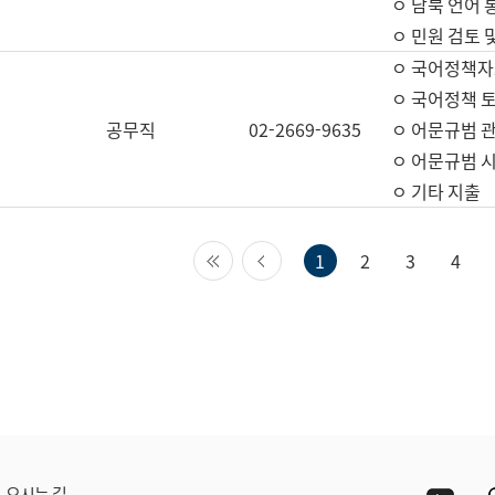
ㅇ 남북 언어 
ㅇ 민원 검토 
ㅇ 국어정책자
ㅇ 국어정책 
공무직
02-2669-9635
ㅇ 어문규범 
ㅇ 어문규범 
ㅇ 기타 지출
첫 페이지
이전 페이지
1
2
3
4
Yout
오시는 길