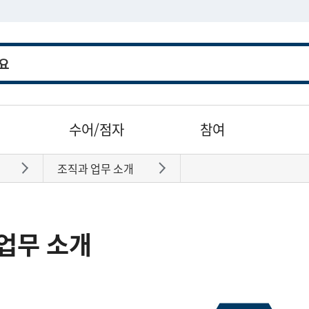
수어/점자
참여
조직과 업무 소개
바로가기
바로가기
업무 소개