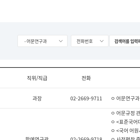
- 어문연구과
전화번호
직위/직급
전화
과장
02-2669-9711
ㅇ 어문연구과
ㅇ 어문규정 
ㅇ <표준국어
ㅇ <국어 어원
학예연구관
02-2669-9718
ㅇ 사전편찬 