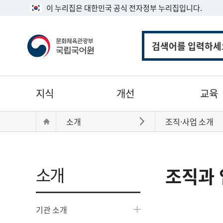
이 누리집은 대한민국 공식 전자정부 누리집입니다.
통
합
검
색
주
지식
개선
교육
메
뉴
현
Home
소개
조직·사업 소개
바로가기
재
위
치:
소개
조직과 
기관 소개