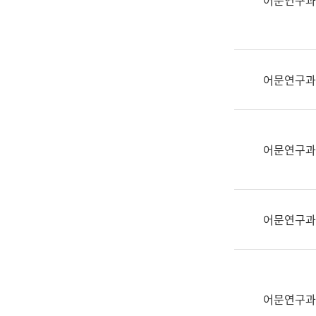
어문연구과
실
어
문
연
구
어문연구과
과
어
문
연
어문연구과
구
과
(사
전
어문연구과
팀)
언
어
정
보
어문연구과
과