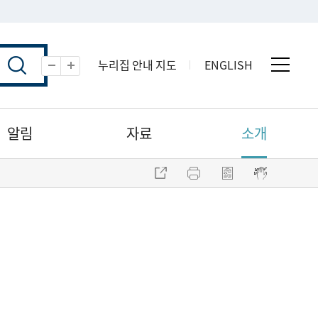
누리집 안내 지도
ENGLISH
전체 
축소
확대
알림
자료
소개
주소 복사
프린트
점자파일 내려받기
점자뷰어 보