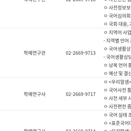
ㅇ 사전정보보
ㅇ 국어심의회
ㅇ 국회 대응,
ㅇ 지역어 사
- 지역별 언어
ㅇ 국어생활상
학예연구관
02-2669-9713
- 국어생활상담
ㅇ 남북 언어 
ㅇ 예산 및 결산(
ㅇ <우리말샘>
ㅇ 국어사전 통
학예연구사
02-2669-9717
ㅇ 사전 세부 사
ㅇ 사전편찬 
ㅇ 국어 실태 
ㅇ <표준국어