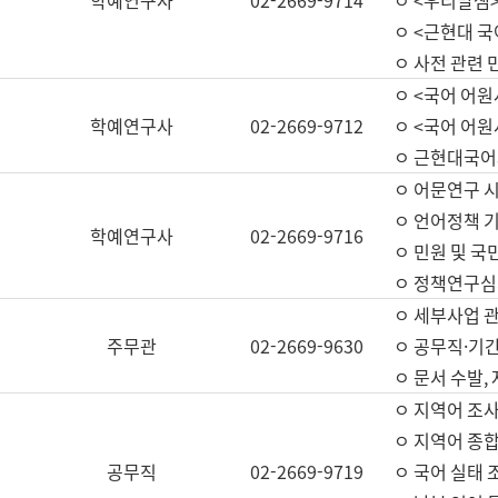
학예연구사
02-2669-9714
ㅇ <우리말샘>
ㅇ <근현대 
ㅇ 사전 관련 
ㅇ <국어 어원
학예연구사
02-2669-9712
ㅇ <국어 어원
ㅇ 근현대국어
ㅇ 어문연구 시
ㅇ 언어정책 기
학예연구사
02-2669-9716
ㅇ 민원 및 국
ㅇ 정책연구심
ㅇ 세부사업 관리
주무관
02-2669-9630
ㅇ 공무직·기간
ㅇ 문서 수발,
ㅇ 지역어 조사
ㅇ 지역어 종합
공무직
02-2669-9719
ㅇ 국어 실태 