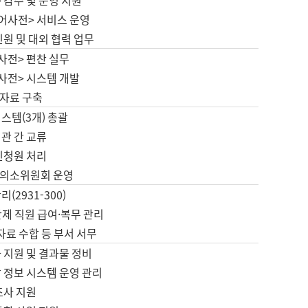
 감수 및 운영 지원
국어사전> 서비스 운영
민원 및 대외 협력 업무
사전> 편찬 실무
사전> 시스템 개발
자료 구축
스템(3개) 총괄
관 간 교류
민청원 처리
의소위원회 운영
(2931-300)
제 직원 급여·복무 관리
 자료 수합 등 부서 서무
 지원 및 결과물 정비
 정보 시스템 운영 관리
조사 지원