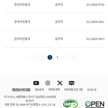
보
한국어진흥과
공무직
02-2669-9764
과
한
국
어
한국어진흥과
공무직
02-2669-9641
진
흥
과
수
한국어진흥과
공무직
02-2669-9678
어
점
자
진
흥
첫 페이지
이전 페이지
다음 페이지
마지막 페이지
1
2
과
Youtube
Instagram
Twitter
blog
개인정보 처리 방침
정보공개
저작권 정책
무료 배포 프로그램
오시는 길
바로 가기
문체부와 소속기관
우) 07511 서울특별시 강서구 금낭화로 154(방화
동 827)
대표 전화: 02-2669-9775(평일 9~12시, 13~18