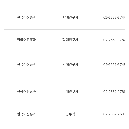
명,
교
직
육
위/
연
한국어진흥과
학예연구사
02-2669-9744
직
수
급,
과
전
어
화,
문
담
연
한국어진흥과
학예연구사
02-2669-9782
당
구
업
실
무)
어
문
연
한국어진흥과
학예연구사
02-2669-9743
구
과
어
문
연
한국어진흥과
학예연구사
02-2669-9786
구
과
(사
전
팀)
한국어진흥과
공무직
02-2669-9631
언
어
정