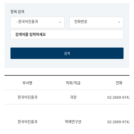
립
국
F
항목 검색
어
o
원
- 한국어진흥과
전화번호
r
조
m
직
도
국
어
원
원
장
기
획
연
수
부서명
직위/직급
전화
부
기
조
획
한국어진흥과
과장
02-2669-9742
직
운
및
영
업
과
무
공
소
공
한국어진흥과
학예연구관
02-2669-9742
개
언
(부
어
서
과