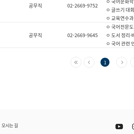
ㅇ 국어문화학
공무직
02-2669-9752
ㅇ 글쓰기 대회
ㅇ 교육연수과
ㅇ 국어전문도
공무직
02-2669-9645
ㅇ 도서 정리·
ㅇ 국어 관련
첫 페이지
이전 페이지
다
1
Yout
오시는 길