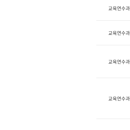
실
교육연수과
어
문
연
구
교육연수과
과
어
문
연
교육연수과
구
과
(사
전
팀)
교육연수과
언
어
정
보
과