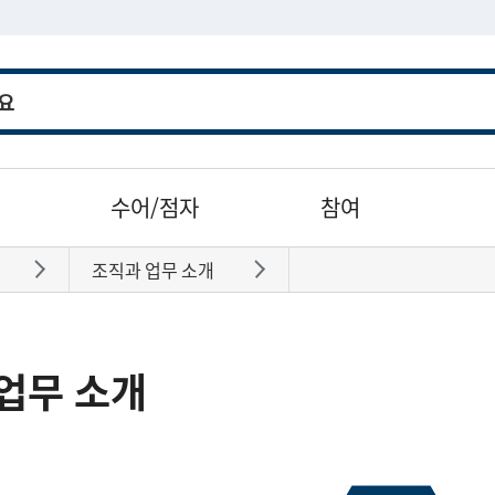
수어/점자
참여
조직과 업무 소개
바로가기
바로가기
업무 소개