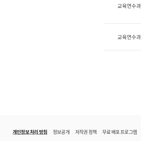
한
교육연수과
국
어
진
흥
교육연수과
과
수
어
점
자
진
흥
과
개인정보 처리 방침
정보공개
저작권 정책
무료 배포 프로그램