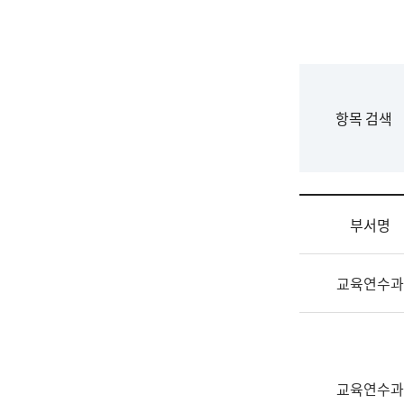
국
립
국
어
원
F
항목 검색
조
o
직
r
도
m
국
어
부서명
원
원
조
장
교육연수과
직
기
및
획
업
연
무
수
소
부
교육연수과
개
기