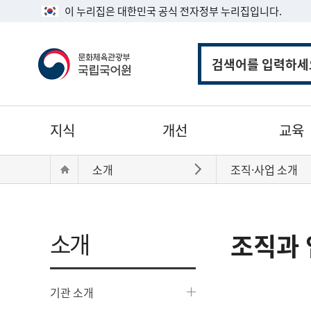
이 누리집은 대한민국 공식 전자정부 누리집입니다.
통
합
검
색
주
지식
개선
교육
메
뉴
현
Home
소개
조직·사업 소개
바로가기
재
위
치:
소개
조직과 
기관 소개