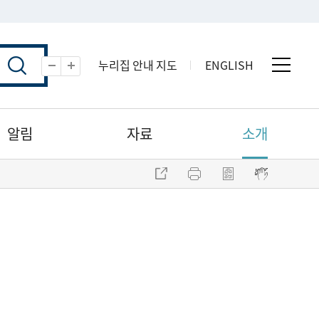
누리집 안내 지도
ENGLISH
전체 
축소
확대
알림
자료
소개
주소 복사
프린트
점자파일 내려받기
점자뷰어 보