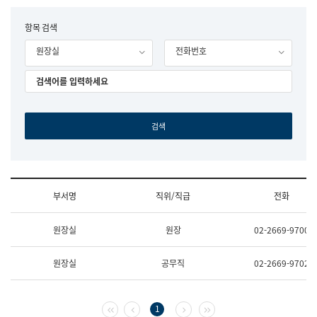
립
국
F
항목 검색
어
o
원
원장실
전화번호
r
조
m
직
도
국
어
원
원
장
기
획
연
수
부서명
직위/직급
전화
부
기
조
획
원장실
원장
02-2669-9700
직
운
및
영
업
과
원장실
공무직
02-2669-9702
무
공
소
공
개
언
(부
어
첫 페이지
이전 페이지
다음 페이지
마지막 페이지
1
서
과