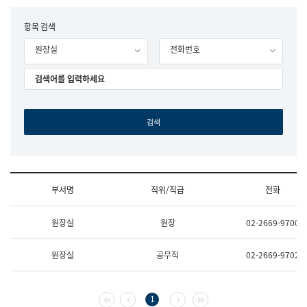
립
국
F
항목 검색
어
o
원
원장실
전화번호
r
조
m
직
도
국
어
원
원
장
기
획
연
수
부서명
직위/직급
전화
부
기
조
획
원장실
원장
02-2669-9700
직
운
및
영
업
과
원장실
공무직
02-2669-9702
무
공
소
공
개
언
(부
어
첫 페이지
이전 페이지
다음 페이지
마지막 페이지
1
서
과