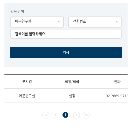
립
국
F
항목 검색
어
o
원
어문연구실
전화번호
r
조
m
직
도
국
어
원
원
장
기
획
연
수
부서명
직위/직급
전화
부
기
조
획
어문연구실
실장
02-2669-9710
직
운
및
영
업
과
무
공
첫 페이지
이전 페이지
다음 페이지
마지막 페이지
1
소
공
개
언
(부
어
서
과