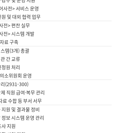
 감수 및 운영 지원
국어사전> 서비스 운영
민원 및 대외 협력 업무
사전> 편찬 실무
사전> 시스템 개발
자료 구축
스템(3개) 총괄
관 간 교류
민청원 처리
의소위원회 운영
(2931-300)
제 직원 급여·복무 관리
 자료 수합 등 부서 서무
 지원 및 결과물 정비
 정보 시스템 운영 관리
조사 지원