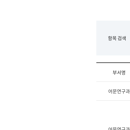
국
립
국
어
원
F
항목 검색
조
o
직
r
도
m
국
어
부서명
원
원
조
장
어문연구과
직
기
및
획
업
연
무
수
소
부
개
기
어문연구과