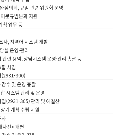
완심의회, 규범 관련 위원회 운영
 어문규범분과 지원
 기획 업무 등
업
 조사, 지역어 시스템 개발
담실 운영·관리
 관련 용역, 상담시스템 운영·관리 총괄 등
통합 사업
2931-300)
 감수 및 운영 총괄
합 시스템 관리 및 운영
업(2931-305) 관리 및 예결산
중장기 계획 수립 지원
조사
대사전> 개편