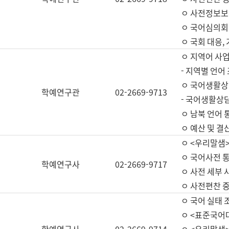
ㅇ 사전정보보
ㅇ 국어심의회
ㅇ 국회 대응,
ㅇ 지역어 사
- 지역별 언어
ㅇ 국어생활상
학예연구관
02-2669-9713
- 국어생활상담
ㅇ 남북 언어 
ㅇ 예산 및 결산(
ㅇ <우리말샘>
ㅇ 국어사전 통
학예연구사
02-2669-9717
ㅇ 사전 세부 사
ㅇ 사전편찬 
ㅇ 국어 실태 
ㅇ <표준국어