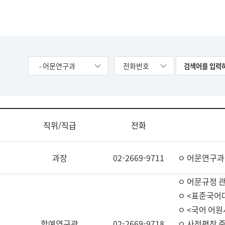
- 어문연구과
전화번호
직위/직급
전화
과장
02-2669-9711
ㅇ 어문연구과
ㅇ 어문규정 
ㅇ <표준국어
ㅇ <국어 어원
학예연구관
02-2669-9718
ㅇ 사전편찬 