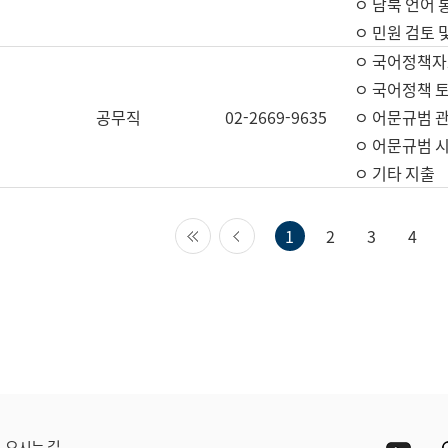
ㅇ 남북 언어 
ㅇ 민원 검토 
ㅇ 국어정책자
ㅇ 국어정책 
공무직
02-2669-9635
ㅇ 어문규범 
ㅇ 어문규범 
ㅇ 기타 지출
첫 페이지
이전 페이지
1
2
3
4
Yout
오시는 길