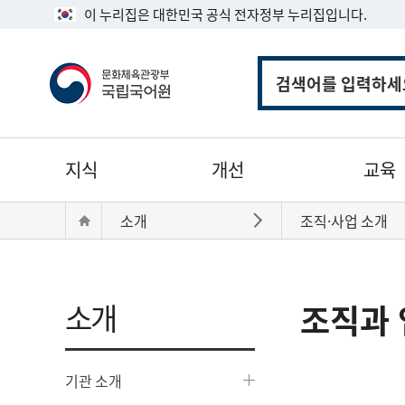
이 누리집은 대한민국 공식 전자정부 누리집입니다.
통
합
검
색
주
지식
개선
교육
메
뉴
현
Home
소개
조직·사업 소개
바로가기
재
위
치:
소개
조직과 
기관 소개