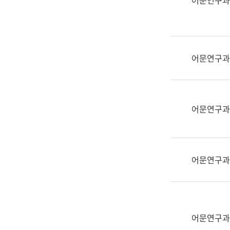
어문연구과
실
어
문
연
구
어문연구과
과
어
문
연
어문연구과
구
과
(사
전
어문연구과
팀)
언
어
정
보
어문연구과
과