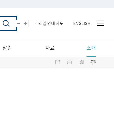
누리집 안내 지도
ENGLISH
전체 
축소
확대
알림
자료
소개
주소 복사
프린트
점자파일 내려받기
점자뷰어 보