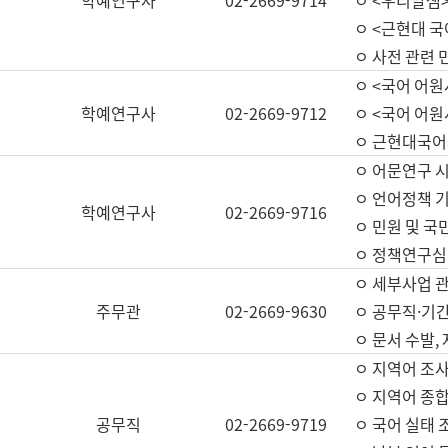
학예연구사
02-2669-9714
ㅇ <우리말샘>
ㅇ <근현대 
ㅇ 사전 관련 
ㅇ <국어 어원
학예연구사
02-2669-9712
ㅇ <국어 어원
ㅇ 근현대국어
ㅇ 어문연구 시
ㅇ 언어정책 기
학예연구사
02-2669-9716
ㅇ 민원 및 국
ㅇ 정책연구심
ㅇ 세부사업 관리
주무관
02-2669-9630
ㅇ 공무직·기간
ㅇ 문서 수발,
ㅇ 지역어 조사
ㅇ 지역어 종합
공무직
02-2669-9719
ㅇ 국어 실태 