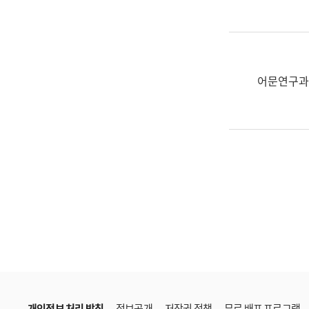
한
국
어
진
흥
어문연구과
과
수
어
점
자
진
흥
과
개인정보 처리 방침
정보공개
저작권 정책
무료 배포 프로그램