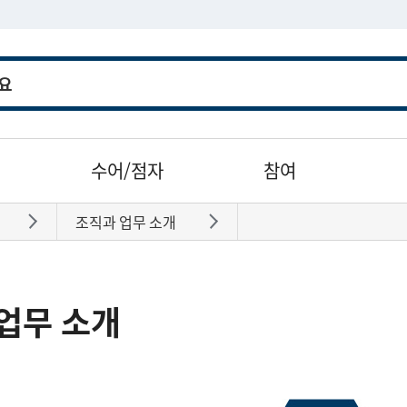
수어/점자
참여
조직과 업무 소개
바로가기
바로가기
업무 소개