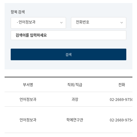
립
국
F
항목 검색
어
o
원
- 언어정보과
전화번호
r
조
m
직
도
국
어
원
원
장
기
획
연
수
부서명
직위/직급
전화
부
기
조
획
언어정보과
과장
02-2669-9750
직
운
및
영
업
과
무
공
언어정보과
학예연구관
02-2669-9754
소
공
개
언
(부
어
서
과