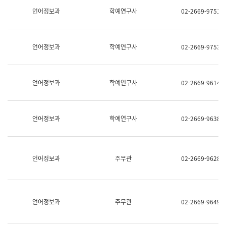
명,
교
언어정보과
학예연구사
02-2669-9751
직
육
위/
연
직
수
급,
과
언어정보과
학예연구사
02-2669-9753
전
어
화,
문
담
연
당
구
언어정보과
학예연구사
02-2669-9614
업
실
무)
어
문
연
언어정보과
학예연구사
02-2669-9638
구
과
어
문
연
언어정보과
주무관
02-2669-9628
구
과
(사
전
팀)
언어정보과
주무관
02-2669-9649
언
어
정