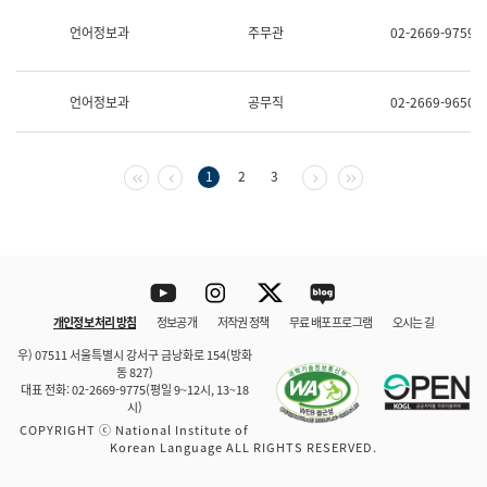
보
과
언어정보과
주무관
02-2669-9759
한
국
어
언어정보과
공무직
02-2669-9650
진
흥
과
수
첫 페이지
이전 페이지
다음 페이지
마지막 페이지
1
2
3
어
점
자
진
흥
과
Youtube
Instagram
Twitter
blog
개인정보 처리 방침
정보공개
저작권 정책
무료 배포 프로그램
오시는 길
바로 가기
문체부와 소속기관
우) 07511 서울특별시 강서구 금낭화로 154(방화
동 827)
대표 전화: 02-2669-9775(평일 9~12시, 13~18
시)
COPYRIGHT ⓒ National Institute of
Korean Language ALL RIGHTS RESERVED.