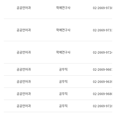
명,
교
공공언어과
학예연구사
02-2669-9738
직
육
위/
연
직
수
급,
과
전
어
공공언어과
학예연구사
02-2669-9733
화,
문
담
연
당
구
업
실
무)
어
공공언어과
학예연구사
02-2669-9724
문
연
구
과
공공언어과
공무직
02-2669-9667
어
문
연
공공언어과
공무직
02-2669-9639
구
과
(사
공공언어과
공무직
02-2669-9680
전
팀)
언
공공언어과
공무직
02-2669-9728
어
정