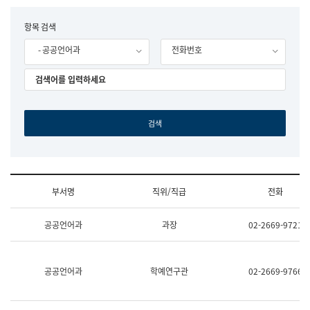
립
국
F
항목 검색
어
o
원
- 공공언어과
전화번호
r
조
m
직
도
국
어
원
원
장
기
획
연
수
부서명
직위/직급
전화
부
기
조
획
공공언어과
과장
02-2669-9721
직
운
및
영
업
과
무
공
공공언어과
학예연구관
02-2669-9766
소
공
개
언
(부
어
서
과