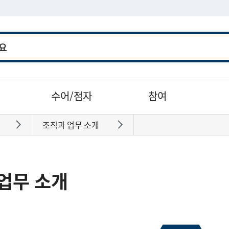
수어/점자
참여
조직과 업무 소개
바로가기
바로가기
업무 소개