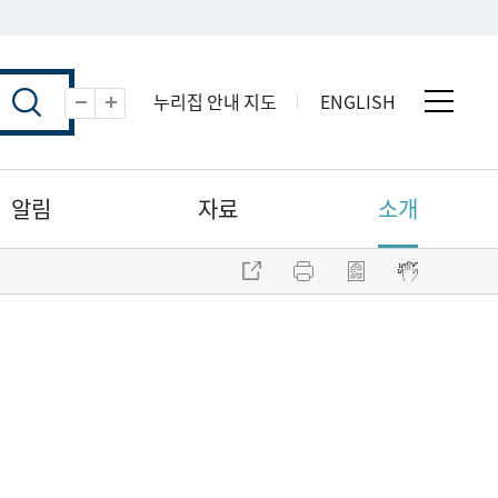
누리집 안내 지도
ENGLISH
전체 
축소
확대
알림
자료
소개
주소 복사
프린트
점자파일 내려받기
점자뷰어 보