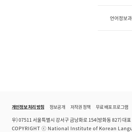
한
국
어
언어정보과
진
흥
과
수
어
점
자
진
흥
과
개인정보 처리 방침
정보공개
저작권 정책
무료 배포 프로그램
우) 07511 서울특별시 강서구 금낭화로 154(방화동 827)
대표 
COPYRIGHT ⓒ National Institute of Korean Lan