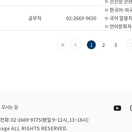
ㅇ 전산망 관련
ㅇ 한국어-외
공무직
02-2669-9650
ㅇ 국어 말뭉치
ㅇ 언어문화자원
첫 페이지
이전 페이지
1
2
3
Yout
오시는 길
전화: 02-2669-9775(평일 9~12시, 13~18시)
guage ALL RIGHTS RESERVED.