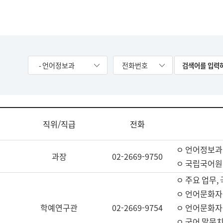
- 언어정보과
전화번호
직위/직급
전화
ㅇ 언어정보과
과장
02-2669-9750
ㅇ 국립국어원
ㅇ 주요 업무,
ㅇ 언어문화자
학예연구관
02-2669-9754
ㅇ 언어문화자
ㅇ 국어 말뭉치