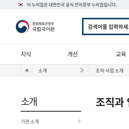
이 누리집은 대한민국 공식 전자정부 누리집입니다.
통
합
검
색
주
지식
개선
교육
메
뉴
현
Home
소개
조직·사업 소개
바로가기
재
위
치:
소개
조직과 
기관 소개