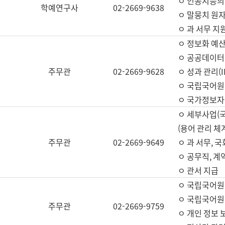
ㅇ 인공지능의
학예연구사
02-2669-9638
ㅇ 말뭉치 원자
ㅇ 과 서무 지
ㅇ 정보화 예산
ㅇ 공공데이터 
주무관
02-2669-9628
ㅇ 성과 관리(
ㅇ 국립국어원
ㅇ 국가정보자
ㅇ 세부사업(
(용어 관리 체
주무관
02-2669-9649
ㅇ 과 서무, 
ㅇ 공무직, 계
ㅇ 관서 지급
ㅇ 국립국어원
ㅇ 국립국어원
주무관
02-2669-9759
ㅇ 개인 정보 