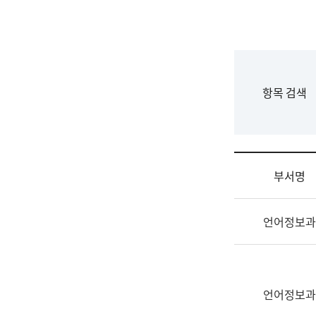
국
립
국
어
원
F
항목 검색
조
o
직
r
도
m
국
어
부서명
원
원
조
장
언어정보과
직
기
및
획
업
연
무
수
소
언어정보과
부
개
기