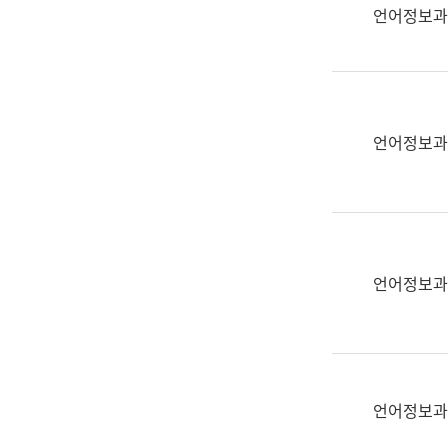
실
언어정보과
어
문
연
구
과
언어정보과
어
문
연
구
과
(사
언어정보과
전
팀)
언
어
정
언어정보과
보
과