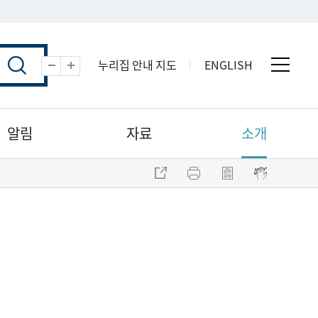
누리집 안내 지도
ENGLISH
전체 
축소
확대
알림
자료
소개
주소 복사
프린트
점자파일 내려받기
점자뷰어 보