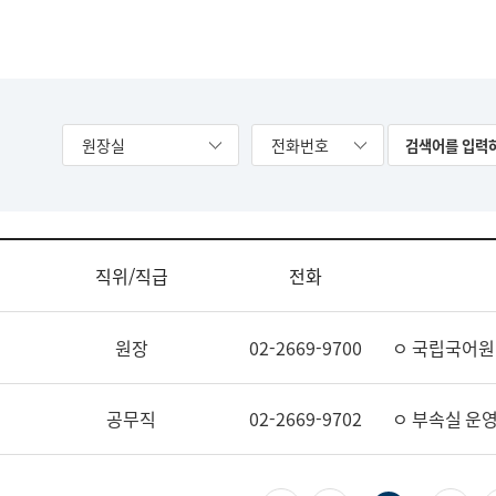
원장실
전화번호
직위/직급
전화
원장
02-2669-9700
ㅇ 국립국어원
공무직
02-2669-9702
ㅇ 부속실 운