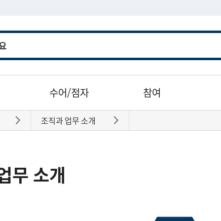
수어/점자
참여
조직과 업무 소개
바로가기
바로가기
업무 소개