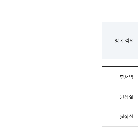
국
립
국
어
원
F
항목 검색
조
o
직
r
도
m
국
어
부서명
원
원
조
장
원장실
직
기
및
획
업
연
원장실
무
수
소
부
개
기