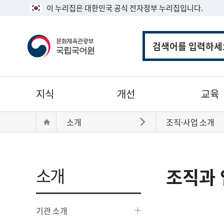
이 누리집은 대한민국 공식 전자정부 누리집입니다.
통
합
검
색
주
지식
개선
교육
메
뉴
현
Home
소개
조직·사업 소개
바로가기
재
위
치:
소개
조직과 
기관 소개