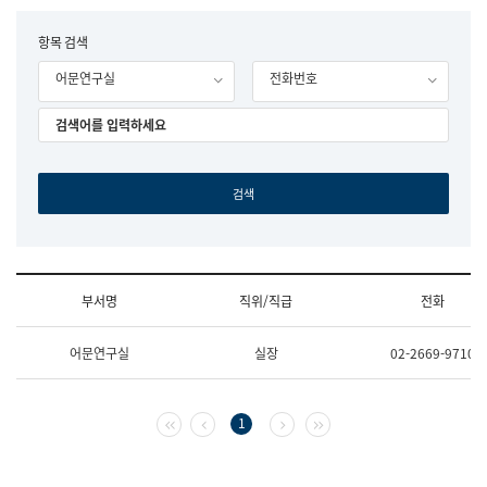
립
국
F
항목 검색
어
o
원
어문연구실
전화번호
r
조
m
직
도
국
어
원
원
장
기
획
연
수
부서명
직위/직급
전화
부
기
조
획
어문연구실
실장
02-2669-9710
직
운
및
영
업
과
무
공
첫 페이지
이전 페이지
다음 페이지
마지막 페이지
1
소
공
개
언
(부
어
서
과