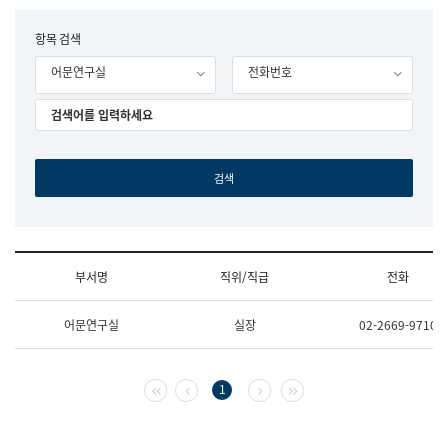
립
국
F
항목 검색
어
o
원
어문연구실
전화번호
r
조
m
직
도
국
어
원
원
장
기
획
연
수
부서명
직위/직급
전화
부
기
조
획
어문연구실
실장
02-2669-9710
직
운
및
영
업
과
무
공
첫 페이지
이전 페이지
다음 페이지
마지막 페이지
1
소
공
개
언
(부
어
서
과