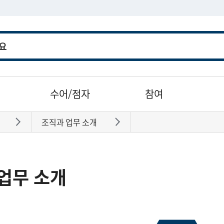
수어/점자
참여
조직과 업무 소개
바로가기
바로가기
업무 소개