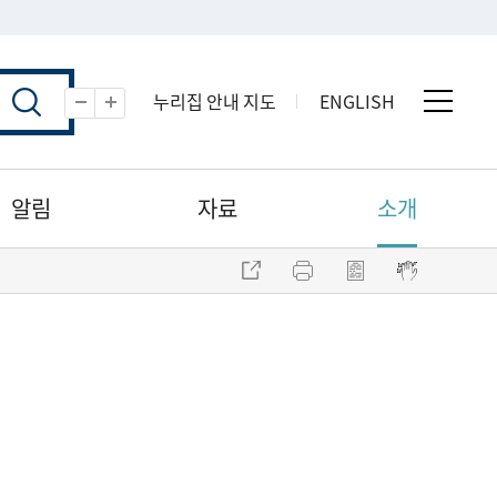
누리집 안내 지도
ENGLISH
전체 
축소
확대
알림
자료
소개
주소 복사
프린트
점자파일 내려받기
점자뷰어 보