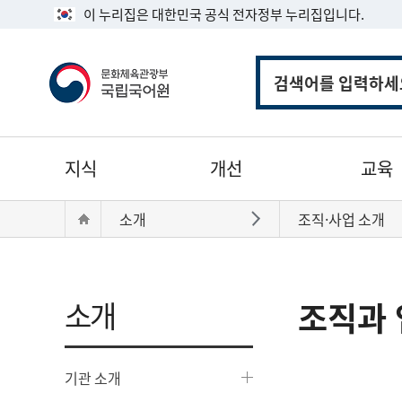
이 누리집은 대한민국 공식 전자정부 누리집입니다.
통
합
검
색
주
지식
개선
교육
메
뉴
현
Home
소개
조직·사업 소개
바로가기
재
위
치:
소개
조직과 
기관 소개