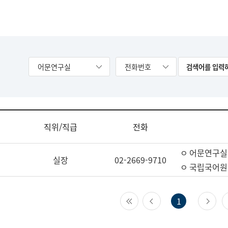
어문연구실
전화번호
직위/직급
전화
ㅇ 어문연구실
실장
02-2669-9710
ㅇ 국립국어원
첫 페이지
이전 페이지
다
1