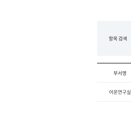
국
립
국
어
원
F
항목 검색
조
o
직
r
도
m
국
어
부서명
원
원
조
장
어문연구실
직
기
및
획
업
연
무
수
소
부
개
기