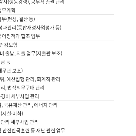
 감사(행동강령), 공무직 총괄 관리
 업무계획
업무(편성, 결산 등)
, 성과관리(통합재정사업평가 등)
 국어정책과 협조 업무
, 건강보험
 출납, 지출 업무(지출관 보조)
금 등
재무관 보조)
, 예산집행 관리, 회계직 관리
관리, 법적의무구매 관리
본경비 세부사업 관리
설, 국유재산 관리, 에너지 관리
(시설·미화)
사관리 세부사업 관리
및 안전한국훈련 등 재난 관련 업무