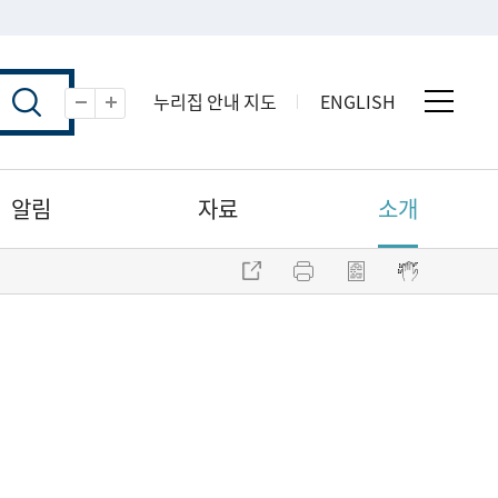
누리집 안내 지도
ENGLISH
전체 
축소
확대
알림
자료
소개
주소 복사
프린트
점자파일 내려받기
점자뷰어 보