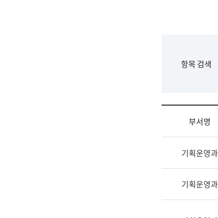
국
립
국
어
원
F
항목 검색
조
o
직
r
도
m
국
어
부서명
원
원
조
장
기획운영과
직
기
및
획
업
연
기획운영과
무
수
소
부
개
기