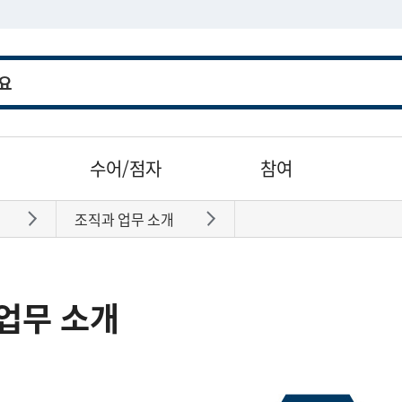
수어/점자
참여
조직과 업무 소개
바로가기
바로가기
업무 소개