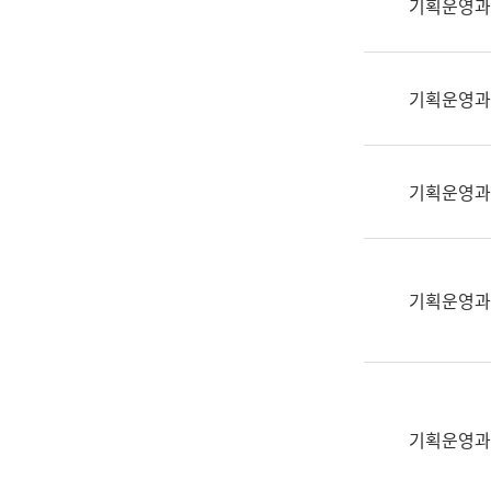
기획운영과
(부
획
서
운
명,
영
직
기획운영과
과
위/
공
직
공
급,
언
기획운영과
전
어
화,
과
담
교
당
육
기획운영과
업
연
무)
수
과
어
문
기획운영과
연
구