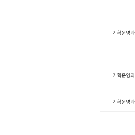
실
어
문
연
구
기획운영과
과
어
문
연
구
과
기획운영과
(사
전
팀)
기획운영과
언
어
정
보
과