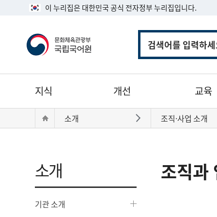
이 누리집은 대한민국 공식 전자정부 누리집입니다.
통
합
검
색
주
지식
개선
교육
메
뉴
현
Home
소개
조직·사업 소개
바로가기
재
위
치:
소개
조직과 
기관 소개