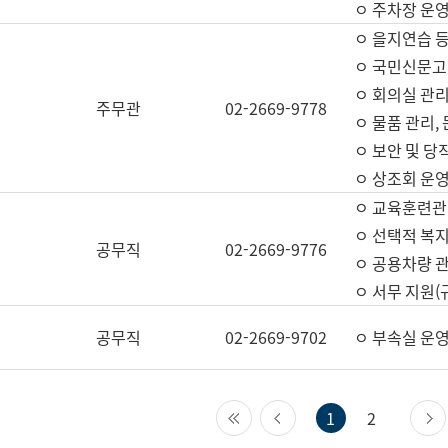
ㅇ 주차장 운
ㅇ 을지연습 
ㅇ 국민신문고,
ㅇ 회의실 관리
주무관
02-2669-9778
ㅇ 물품 관리,
ㅇ 보안 및 당
ㅇ 상조회 운
ㅇ 교육훈련관
ㅇ 선택적 복지
공무직
02-2669-9776
ㅇ 공용차량 관
ㅇ 서무 지원(
공무직
02-2669-9702
ㅇ 부속실 운
첫 페이지
이전 페이지
1
2