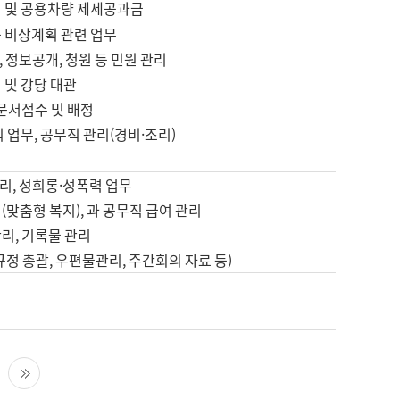
영 및 공용차량 제세공과금
등 비상계획 관련 업무
 정보공개, 청원 등 민원 관리
 및 강당 대관
 문서접수 및 배정
직 업무, 공무직 관리(경비·조리)
영
리, 성희롱·성폭력 업무
(맞춤형 복지), 과 공무직 급여 관리
리, 기록물 관리
규정 총괄, 우편물관리, 주간회의 자료 등)
영
다음 페이지
마지막 페이지