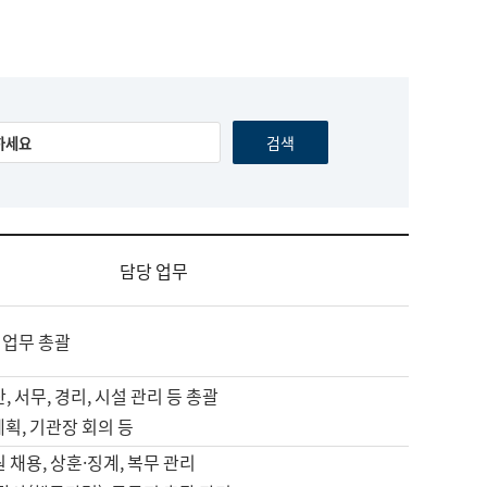
담당 업무
 업무 총괄
, 서무, 경리, 시설 관리 등 총괄
계획, 기관장 회의 등
원 채용, 상훈·징계, 복무 관리