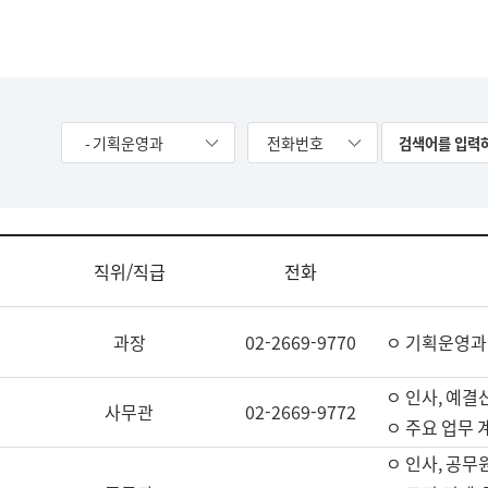
- 기획운영과
전화번호
직위/직급
전화
과장
02-2669-9770
ㅇ 기획운영과
ㅇ 인사, 예결산
사무관
02-2669-9772
ㅇ 주요 업무 
ㅇ 인사, 공무