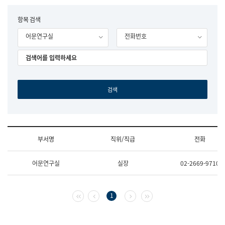
립
국
F
항목 검색
어
o
원
어문연구실
전화번호
r
조
m
직
도
국
어
원
원
장
기
획
연
수
부서명
직위/직급
전화
부
기
조
획
어문연구실
실장
02-2669-9710
직
운
및
영
업
과
무
공
첫 페이지
이전 페이지
다음 페이지
마지막 페이지
1
소
공
개
언
(부
어
서
과