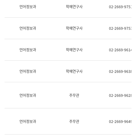
명,
교
언어정보과
학예연구사
02-2669-9751
직
육
위/
연
직
수
급,
과
언어정보과
학예연구사
02-2669-9753
전
어
화,
문
담
연
당
구
언어정보과
학예연구사
02-2669-9614
업
실
무)
어
문
연
언어정보과
학예연구사
02-2669-9638
구
과
어
문
연
언어정보과
주무관
02-2669-9628
구
과
(사
전
팀)
언어정보과
주무관
02-2669-9649
언
어
정