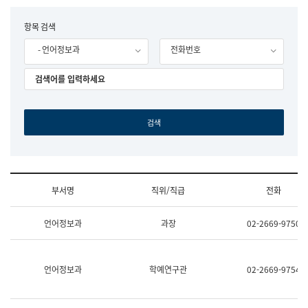
립
국
F
항목 검색
어
o
원
- 언어정보과
전화번호
r
조
m
직
도
국
어
원
원
장
기
획
연
수
부서명
직위/직급
전화
부
기
조
획
언어정보과
과장
02-2669-9750
직
운
및
영
업
과
무
공
언어정보과
학예연구관
02-2669-9754
소
공
개
언
(부
어
서
과