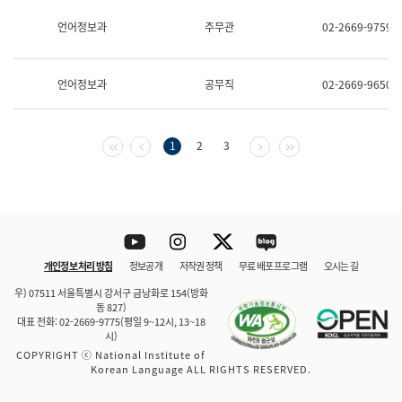
보
과
언어정보과
주무관
02-2669-9759
한
국
어
언어정보과
공무직
02-2669-9650
진
흥
과
수
첫 페이지
이전 페이지
다음 페이지
마지막 페이지
1
2
3
어
점
자
진
흥
과
Youtube
Instagram
Twitter
blog
개인정보 처리 방침
정보공개
저작권 정책
무료 배포 프로그램
오시는 길
바로 가기
문체부와 소속기관
우) 07511 서울특별시 강서구 금낭화로 154(방화
동 827)
대표 전화: 02-2669-9775(평일 9~12시, 13~18
시)
COPYRIGHT ⓒ National Institute of
Korean Language ALL RIGHTS RESERVED.