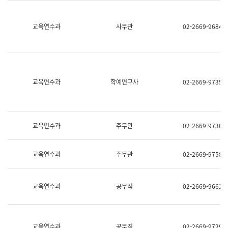
명,
교
직
육
위/
연
교육연수과
사무관
02-2669-9684
직
수
급,
과
전
어
화,
문
담
연
당
구
교육연수과
학예연구사
02-2669-9735
업
실
무)
어
문
연
구
교육연수과
주무관
02-2669-9736
과
어
문
교육연수과
주무관
02-2669-9758
연
구
과
(사
교육연수과
공무직
02-2669-9662
전
팀)
언
어
정
교육연수과
공무직
02-2669-9729