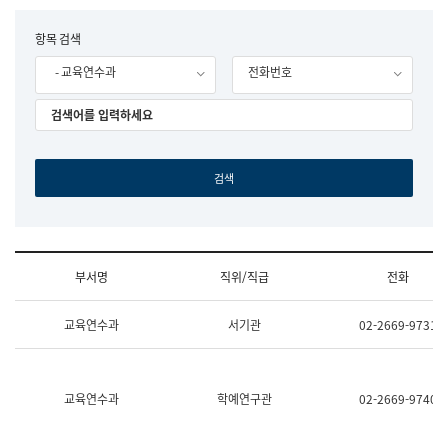
립
국
F
항목 검색
어
o
원
- 교육연수과
전화번호
r
조
m
직
도
국
어
원
원
장
기
획
연
수
부서명
직위/직급
전화
부
기
조
획
교육연수과
서기관
02-2669-9731
직
운
및
영
업
과
무
공
소
공
교육연수과
학예연구관
02-2669-9740
개
언
(부
어
서
과