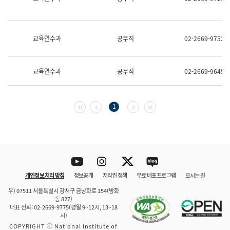
보
과
한
국
교육연수과
공무직
02-2669-9752
어
진
흥
과
교육연수과
공무직
02-2669-9645
수
어
점
자
첫 페이지
이전 페이지
다음 페이지
마지막 페이지
1
진
흥
과
Youtube
Instagram
Twitter
blog
개인정보 처리 방침
정보공개
저작권 정책
무료 배포 프로그램
오시는 길
바로 가기
문체부와 소속기관
우) 07511 서울특별시 강서구 금낭화로 154(방화
동 827)
대표 전화: 02-2669-9775(평일 9~12시, 13~18
시)
COPYRIGHT ⓒ National Institute of